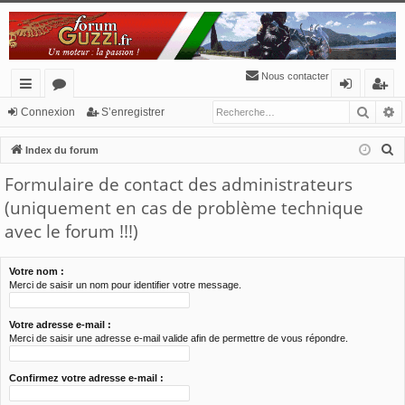
Nous contacter
Reche
R
cc
or
o
’e
Connexion
S’enregistrer
ès
u
n
nr
R
Index du forum
ra
m
ne
eg
e
Formulaire de contact des administrateurs
c
pi
s
xi
ist
(uniquement en cas de problème technique
h
de
o
re
avec le forum !!!)
e
n
r
r
c
Votre nom :
Merci de saisir un nom pour identifier votre message.
h
e
Votre adresse e-mail :
r
Merci de saisir une adresse e-mail valide afin de permettre de vous répondre.
Confirmez votre adresse e-mail :