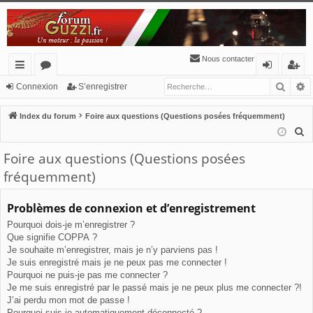
Nous contacter
Reche
R
cc
or
o
’e
Connexion
S’enregistrer
ès
u
n
nr
Index du forum
Foire aux questions (Questions posées fréquemment)
ra
m
ne
eg
R
e
pi
s
xi
ist
Foire aux questions (Questions posées
c
de
o
re
fréquemment)
h
n
r
e
Problèmes de connexion et d’enregistrement
r
Pourquoi dois-je m’enregistrer ?
c
Que signifie COPPA ?
h
Je souhaite m’enregistrer, mais je n’y parviens pas !
e
Je suis enregistré mais je ne peux pas me connecter !
r
Pourquoi ne puis-je pas me connecter ?
Je me suis enregistré par le passé mais je ne peux plus me connecter ?!
J’ai perdu mon mot de passe !
Pourquoi suis-je automatiquement déconnecté ?