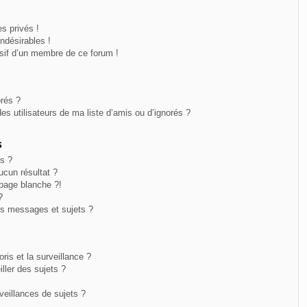
s privés !
ndésirables !
usif d’un membre de ce forum !
orés ?
s utilisateurs de ma liste d’amis ou d’ignorés ?
s
s ?
cun résultat ?
page blanche ?!
?
s messages et sujets ?
oris et la surveillance ?
ller des sujets ?
eillances de sujets ?