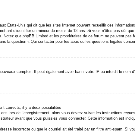
aux États-Unis qui dit que les sites Internet pouvant recueillir des informati
ermettant d’identifier un mineur de moins de 13 ans. Si vous n’êtes pas sûr qu
avis. Notez que phpBB Limited et les propriétaires de ce forum ne peuvent pas f
dans la question « Qui contacter pour les abus ou les questions légales conce
 nouveaux comptes. Il peut également avoir banni votre IP ou interdit le nom d’
nt corrects, il y a deux possibilités :
ans lors de l’enregistrement, alors vous devrez suivre les instructions reçue
trateur avant que vous puissiez vous connecter. Cette information est indiqué
esse incorrecte ou que le courriel ait été traité par un filtre anti-spam. Si vo