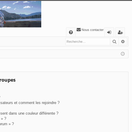
Nous contacter
A
Recher
Re
FA
o
’e
Q
n
nr
ne
eg
xi
ist
o
re
groupes
n
r
?
lisateurs et comment les rejoindre ?
ent dans une couleur différente ?
 » ?
forum » ?