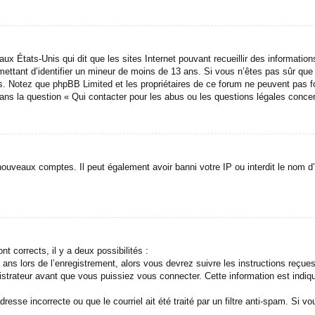
aux États-Unis qui dit que les sites Internet pouvant recueillir des informati
ermettant d’identifier un mineur de moins de 13 ans. Si vous n’êtes pas sûr qu
avis. Notez que phpBB Limited et les propriétaires de ce forum ne peuvent pas f
dans la question « Qui contacter pour les abus ou les questions légales conce
 nouveaux comptes. Il peut également avoir banni votre IP ou interdit le nom d’
nt corrects, il y a deux possibilités :
ans lors de l’enregistrement, alors vous devrez suivre les instructions reçue
trateur avant que vous puissiez vous connecter. Cette information est indiqué
esse incorrecte ou que le courriel ait été traité par un filtre anti-spam. Si vo