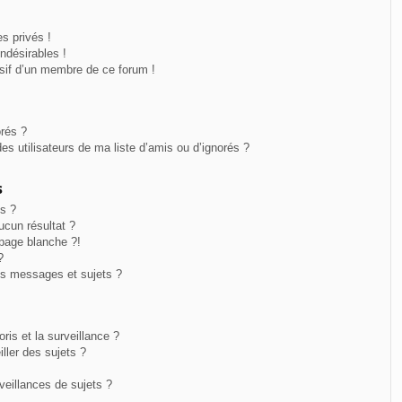
s privés !
ndésirables !
usif d’un membre de ce forum !
orés ?
s utilisateurs de ma liste d’amis ou d’ignorés ?
s
s ?
cun résultat ?
page blanche ?!
?
s messages et sujets ?
oris et la surveillance ?
ller des sujets ?
eillances de sujets ?