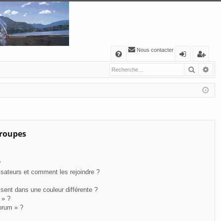
Nous contacter
A
Recher
Re
FA
o
’e
Q
n
nr
ne
eg
xi
ist
o
re
groupes
n
r
?
lisateurs et comment les rejoindre ?
ent dans une couleur différente ?
 » ?
forum » ?