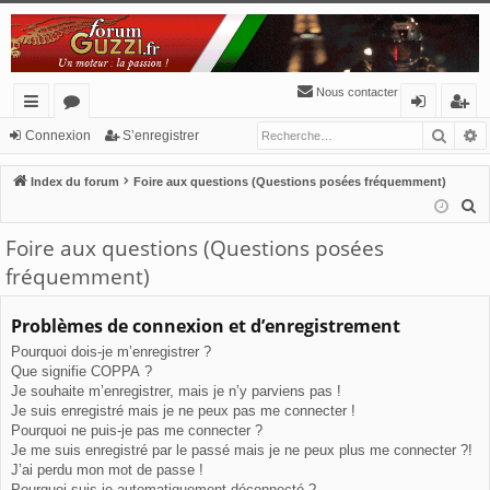
Nous contacter
Reche
R
cc
or
o
’e
Connexion
S’enregistrer
ès
u
n
nr
Index du forum
Foire aux questions (Questions posées fréquemment)
ra
m
ne
eg
R
e
pi
s
xi
ist
Foire aux questions (Questions posées
c
de
o
re
fréquemment)
h
n
r
e
Problèmes de connexion et d’enregistrement
r
Pourquoi dois-je m’enregistrer ?
c
Que signifie COPPA ?
h
Je souhaite m’enregistrer, mais je n’y parviens pas !
e
Je suis enregistré mais je ne peux pas me connecter !
r
Pourquoi ne puis-je pas me connecter ?
Je me suis enregistré par le passé mais je ne peux plus me connecter ?!
J’ai perdu mon mot de passe !
Pourquoi suis-je automatiquement déconnecté ?