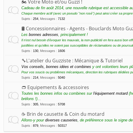
🏍 Votre Moto et/ou Guzzi !
Cadeau de fin août 2014, une nouvelle rubrique est accessible
Chaque membre actif (avec un pseudo "non rosé") peut ainsi créer sa propre "
Sujets
:
254
,
Messages
:
7132
🛢 Concessionnaires - Agents - Bouclards Moto Guz
Les
bonnes adresses
, principalement !
Il n'est nul besoin d'évoquer les mauvais, la non-publicité en fera aussi bon e
justifiées et qu'elles ne soient pas susceptibles de réclamations ou de poursuit
Sujets
:
130
,
Messages
:
1606
🔧L'atelier du Guzziste : Mécanique & Tutoriel
Vos conseils, bonnes idées et combines
y ont volontiers leurs pl
Pour vos soucis ou problèmes mécaniques, direction les rubriques dédiées p
Sujets
:
214
,
Messages
:
5040
👝 Equipements & accessoires
Toutes les bonnes infos ou combines sur
l'équipement motard
(ho
brélons !)...
Sujets
:
305
,
Messages
:
5708
☕️ Brin de causette & Coin du motard
Allons-y pour
diverses causeries
, de préférence sous le signe de
Sujets
:
879
,
Messages
:
50317