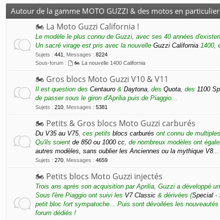
Autour de la gamme MOTO GUZZI & des motos en particulier
🏍 La Moto Guzzi California !
Le modèle le plus connu de Guzzi, avec ses 40 années d'existen
Un sacré virage est pris avec la nouvelle
Guzzi California
1400, e
Sujets
:
441
,
Messages
:
8224
Sous-forum :
🏍 La nouvelle 1400 California
🏍 Gros blocs Moto Guzzi V10 & V11
Il est question des
Centauro
&
Daytona
, des
Quota
, des
1100 Sp
de passer sous le giron d'Aprilia puis de Piaggio...
Sujets
:
210
,
Messages
:
5381
🏍 Petits & Gros blocs Moto Guzzi carburés
Du V35 au V75
, ces petits
blocs carburés
ont connu de multiples
Qu'ils soient
de 850 ou 1000 cc
, de nombreux modèles ont égale
autres modèles, sans oublier les Anciennes ou la mythique V8
...
Sujets
:
270
,
Messages
:
4659
🏍 Petits blocs Moto Guzzi injectés
Trois ans après son acquisition par Aprilia, Guzzi a développé u
Sous l'ère Piaggio ont suivi les
V7 Classic
& dérivées (
Special
-
petit bloc fort sympatoche... Puis sont dévoilées les nouveautés
forum dédiés !