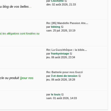
V
e
par
Clochette
e
o
d
dim. 02 août 2026, 21:33
u blog de vos belles
...
s
i
e
s
r
r
a
l
n
g
e
i
e
d
e
Re: [85] Mandello Passion Ate…
V
e
r
par
bbking
o
r
m
sam. 25 juil. 2026, 10:19
où les allégations sont fondées ou
i
n
e
r
i
s
l
e
s
e
r
a
d
m
g
Re: La Guzzithèque : la bible…
e
e
e
V
par
frankyvintage
r
s
o
jeu. 06 août 2026, 23:34
n
s
i
i
a
r
e
g
l
r
e
e
Re: Batterie pour nos Guzzi
m
d
V
par
3 et demi de tension
cle ou produit
(pour nos
e
e
o
jeu. 06 août 2026, 18:28
s
r
i
s
n
r
a
i
l
g
V
e
e
par
le louis
e
o
r
d
sam. 01 août 2026, 14:03
i
m
e
r
e
r
l
s
n