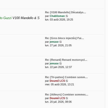
m
e
d
e
e
s
r
Re: [V100 Mandello] Décatalys…
s
n
V
par
Chablisman
a
i
oto Guzzi
V100 Mandello & S
o
lun. 03 août 2026, 19:25
g
e
i
e
r
r
m
l
e
e
s
d
Re: [Gros blocs injectés] Fai…
s
e
V
par
jemase
a
r
o
lun. 27 juil. 2026, 21:05
g
n
i
e
i
r
e
l
r
e
Re: [Renard] Renard motorcycl…
m
d
V
par
jemase
e
e
o
lun. 22 juin 2026, 12:37
s
r
i
s
n
r
Re: [Tri-pattes] Combien somm…
a
i
l
V
par
Doumé LCS
g
e
e
o
mer. 05 août 2026, 13:21
e
r
d
i
m
e
r
e
r
Re: [Ailleurs] Combien sommes…
l
s
n
V
par
Doumé LCS
e
s
i
o
lun. 20 juil. 2026, 08:06
d
a
e
i
e
g
r