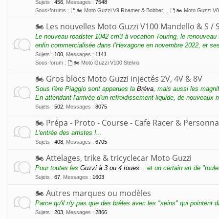
Sujets
:
456
,
Messages
:
7548
Sous-forums :
🏍 Moto Guzzi V9 Roamer & Bobber...
,
🏍 Moto Guzzi V
🏍 Les nouvelles Moto Guzzi V100 Mandello & S / S
Le nouveau roadster 1042 cm3 à vocation Touring, le renouveau 
enfin commercialisée dans l’Hexagone en novembre 2022, et se
Sujets
:
100
,
Messages
:
1141
Sous-forum :
🏍 Moto Guzzi V100 Stelvio
🏍 Gros blocs Moto Guzzi injectés 2V, 4V & 8V
Sous l'ère Piaggio sont apparues la
Bréva
, mais aussi les magni
En attendant l'arrivée d'un refroidissement liquide, de nouveaux
Sujets
:
502
,
Messages
:
8075
🏍 Prépa - Proto - Course - Cafe Racer & Personna
L'entrée des artistes !...
Sujets
:
408
,
Messages
:
6705
🏍 Attelages, trike & tricyclecar Moto Guzzi
Pour toutes les
Guzzi à 3 ou 4 roues
... et un certain art de "roul
Sujets
:
67
,
Messages
:
1603
🏍 Autres marques ou modèles
Parce qu'il n'y pas que des brêles avec les "seins" qui pointent 
Sujets
:
203
,
Messages
:
2866