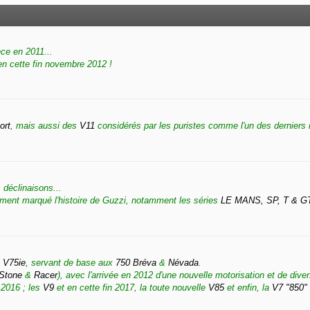
ce en 2011...
n cette fin novembre 2012 !
ort
, mais aussi des
V11
considérés par les puristes comme l'un des derniers 
 déclinaisons...
ment marqué l'histoire de Guzzi, notamment les séries
LE MANS, SP, T & G
n
V75ie
, servant de base aux
750 Bréva
&
Névada
.
Stone
&
Racer
), avec l'arrivée en 2012 d'une nouvelle motorisation et de dive
 2016 ; les
V9
et en cette fin 2017, la toute nouvelle
V85
et enfin, la
V7 "850"