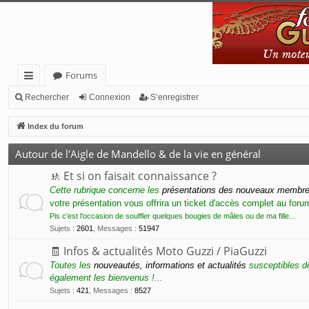
Forums
cc
Rechercher
Connexion
S’enregistrer
ès
Index du forum
ra
Autour de l'Aigle de Mandello & de la vie en général
pi
🚸 Et si on faisait connaissance ?
de
Cette rubrique concerne les
présentations des nouveaux membr
votre présentation vous offrira un ticket d'accès complet au for
Pis c'est l'occasion de souffler quelques bougies de mâles ou de ma fille...
Sujets
:
2601
,
Messages
:
51947
🧾 Infos & actualités Moto Guzzi / PiaGuzzi
Toutes les
nouveautés, informations et actualités
susceptibles de
également les bienvenus !...
Sujets
:
421
,
Messages
:
8527