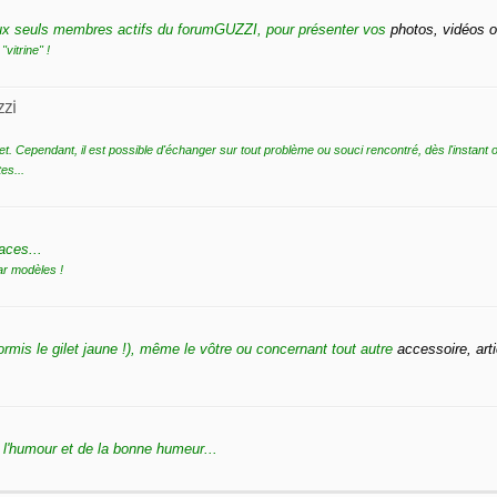
 aux seuls membres actifs du forumGUZZI, pour présenter vos
photos, vidéos o
vitrine" !
zi
ffet. Cependant, il est possible d'échanger sur tout problème ou souci rencontré, dès l'instant 
es...
aces...
ar modèles !
rmis le gilet jaune !), même le vôtre ou concernant tout autre
accessoire, arti
 l'humour et de la bonne humeur...