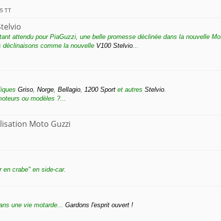
85 TT
telvio
tant attendu pour PiaGuzzi, une belle promesse déclinée dans la nouvelle M
s déclinaisons comme la nouvelle
V100 Stelvio
...
fiques
Griso
,
Norge
,
Bellagio
,
1200 Sport
et autres
Stelvio
.
 moteurs ou modèles ?...
lisation Moto Guzzi
er en crabe" en side-car.
dans une vie motarde...
Gardons l'esprit ouvert !