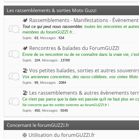
Les rassemblements & sorties Moto Guzzi
🏕 Rassemblements - Manifestations - Évènement
Tout ce qui peut nous rassembler
, toutes les rencontres et autre
membres du forumGUZZI.fr...
Sujets
:
63
,
Messages
:
534
🏕 Rencontres & balades du ForumGUZZI
Envie de se rencontrer ou de se connaître dans la vraie vie, c'es
Sujets
:
104
,
Messages
:
13769
🏖 Vos petites balades, sorties et autres souvenirs
Vos anciennes concentres, des rasso célèbres, vos virées Moto
Sujets
:
99
,
Messages
:
2084
🏖 Les rassemblements & autres évènements ter
Ce n'est pas parce que la date est passée qu'il ne faut plus en ca
Ne concerne que les sorties externes au forumGUZZI.fr !
Sujets
:
450
,
Messages
:
5545
Concernant le forumGUZZI.fr
🛟 Utilisation du forumGUZZI.fr