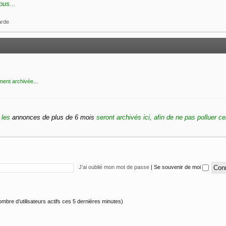
ous...
arde
ment archivée...
 les
annonces de plus de 6 mois
seront archivés ici, afin de ne pas polluer ce
J’ai oublié mon mot de passe
|
Se souvenir de moi
 nombre d’utilisateurs actifs ces 5 dernières minutes)