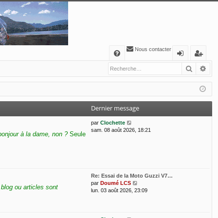
Nous contacter
A
Recher
Re
FA
o
’e
Q
n
nr
ne
eg
Dernier message
xi
ist
V
par
Clochette
o
re
o
sam. 08 août 2026, 18:21
bonjour à la dame, non ?
Seule
i
n
r
r
l
e
d
e
Re: Essai de la Moto Guzzi V7…
r
V
par
Doumé LCS
blog ou articles sont
n
o
lun. 03 août 2026, 23:09
i
i
e
r
r
l
m