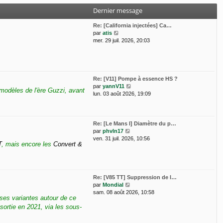
e
s
i
Dernier message
d
a
e
e
g
r
Re: [California injectées] Ca…
r
e
m
V
par
atis
n
e
o
mer. 29 juil. 2026, 20:03
i
s
i
e
s
r
r
a
l
m
g
e
e
e
d
s
Re: [V11] Pompe à essence HS ?
e
s
V
par
yannV11
modèles de l'ère Guzzi, avant
r
a
o
lun. 03 août 2026, 19:09
n
g
i
i
e
r
e
l
r
e
Re: [Le Mans I] Diamètre du p…
m
V
d
par
phvln17
e
o
e
ven. 31 juil. 2026, 10:56
T
, mais encore les
Convert &
s
i
r
s
r
n
a
l
i
g
e
e
e
d
r
Re: [V85 TT] Suppression de l…
e
m
V
par
Mondial
r
e
o
sam. 08 août 2026, 10:58
rses variantes autour de ce
n
s
i
i
s
sortie en 2021, via les sous-
r
e
a
l
r
g
e