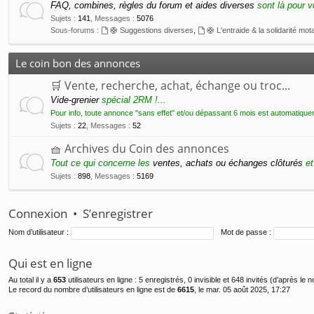
FAQ, combines, règles du forum et aides diverses
sont là pour v
Sujets
:
141
,
Messages
:
5076
Sous-forums :
🛟 Suggestions diverses
,
🛟 L'entraide & la solidarité mot
Le coin bon des annonces
🛒 Vente, recherche, achat, échange ou troc...
Vide-grenier
spécial 2RM !...
Pour info, toute annonce "sans effet" et/ou dépassant 6 mois est automatique
Sujets
:
22
,
Messages
:
52
🧺 Archives du Coin des annonces
Tout ce qui concerne les
ventes, achats ou échanges clôturés
et
Sujets
:
898
,
Messages
:
5169
Connexion
•
S’enregistrer
Nom d’utilisateur :
Mot de passe :
Qui est en ligne
Au total il y a
653
utilisateurs en ligne : 5 enregistrés, 0 invisible et 648 invités (d’après le
Le record du nombre d’utilisateurs en ligne est de
6615
, le mar. 05 août 2025, 17:27