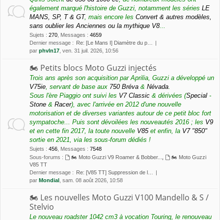
également marqué l'histoire de Guzzi, notamment les séries
LE
MANS, SP, T & GT
, mais encore les
Convert & autres modèles,
sans oublier les Anciennes ou la mythique V8
...
Sujets
:
270
,
Messages
:
4659
Dernier message :
Re: [Le Mans I] Diamètre du p…
par
phvln17
, ven. 31 juil. 2026, 10:56
🏍 Petits blocs Moto Guzzi injectés
Trois ans après son acquisition par Aprilia, Guzzi a développé un
V75ie
, servant de base aux
750 Bréva
&
Névada
.
Sous l'ère Piaggio ont suivi les
V7 Classic
& dérivées (
Special
-
Stone
&
Racer
), avec l'arrivée en 2012 d'une nouvelle
motorisation et de diverses variantes autour de ce petit bloc fort
sympatoche... Puis sont dévoilées les nouveautés 2016 ; les
V9
et en cette fin 2017, la toute nouvelle
V85
et enfin, la
V7 "850"
sortie en 2021, via les sous-forum dédiés !
Sujets
:
456
,
Messages
:
7548
Sous-forums :
🏍 Moto Guzzi V9 Roamer & Bobber...
,
🏍 Moto Guzzi
V85 TT
Dernier message :
Re: [V85 TT] Suppression de l…
par
Mondial
, sam. 08 août 2026, 10:58
🏍 Les nouvelles Moto Guzzi V100 Mandello & S /
Stelvio
Le nouveau roadster 1042 cm3 à vocation Touring, le renouveau