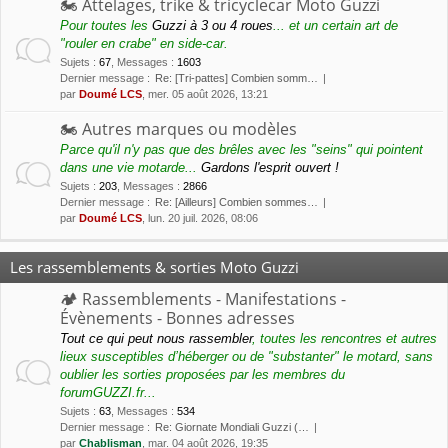
🏍 Attelages, trike & tricyclecar Moto Guzzi
Pour toutes les
Guzzi à 3 ou 4 roues
... et un certain art de
"rouler en crabe" en side-car.
Sujets
:
67
,
Messages
:
1603
Dernier message :
Re: [Tri-pattes] Combien somm…
par
Doumé LCS
, mer. 05 août 2026, 13:21
🏍 Autres marques ou modèles
Parce qu'il n'y pas que des brêles avec les "seins" qui pointent
dans une vie motarde...
Gardons l'esprit ouvert !
Sujets
:
203
,
Messages
:
2866
Dernier message :
Re: [Ailleurs] Combien sommes…
par
Doumé LCS
, lun. 20 juil. 2026, 08:06
Les rassemblements & sorties Moto Guzzi
🏕 Rassemblements - Manifestations -
Évènements - Bonnes adresses
Tout ce qui peut nous rassembler
, toutes les rencontres et autres
lieux susceptibles d’héberger ou de "substanter" le motard, sans
oublier les sorties proposées par les membres du
forumGUZZI.fr...
Sujets
:
63
,
Messages
:
534
Dernier message :
Re: Giornate Mondiali Guzzi (…
par
Chablisman
, mar. 04 août 2026, 19:35