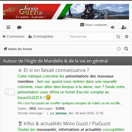
Nous contacter
Reche
R
cc
or
o
’e
Connexion
S’enregistrer
ès
u
n
nr
R
Index du forum
ra
m
ne
eg
e
Autour de l'Aigle de Mandello & de la vie en général
c
pi
s
xi
ist
h
🚸 Et si on faisait connaissance ?
de
o
re
e
Cette rubrique concerne les
présentations des nouveaux
membres
: ben oui, quand vous rentrez dans une nouvelle
n
r
r
crèmerie, vous dites bien bonjour à la dame, non ?
Seule votre
c
présentation vous offrira un ticket d'accès complet au
h
forumGUZZI.fr !
e
Pis c'est l'occasion de souffler quelques bougies de mâles ou de ma fille...
r
Sujets
:
2602
,
Messages
:
51956
Dernier message :
par
jemase
, dim. 09 août 2026, 17:45
🧾 Infos & actualités Moto Guzzi / PiaGuzzi
Toutes les
nouveautés, informations et actualités
susceptibles