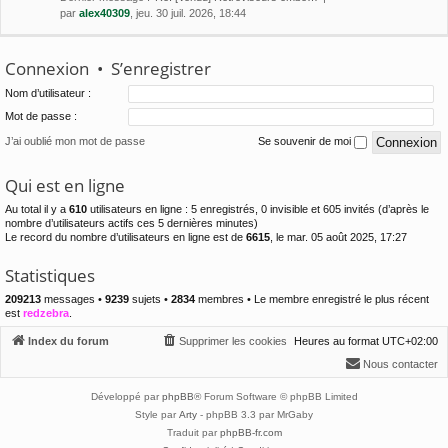
par
alex40309
, jeu. 30 juil. 2026, 18:44
Connexion
•
S’enregistrer
Nom d’utilisateur :
Mot de passe :
J’ai oublié mon mot de passe
Se souvenir de moi
Qui est en ligne
Au total il y a
610
utilisateurs en ligne : 5 enregistrés, 0 invisible et 605 invités (d’après le
nombre d’utilisateurs actifs ces 5 dernières minutes)
Le record du nombre d’utilisateurs en ligne est de
6615
, le mar. 05 août 2025, 17:27
Statistiques
209213
messages •
9239
sujets •
2834
membres • Le membre enregistré le plus récent
est
redzebra
.
Index du forum
Supprimer les cookies
Heures au format
UTC+02:00
Nous contacter
Développé par
phpBB
® Forum Software © phpBB Limited
Style par
Arty
- phpBB 3.3 par MrGaby
Traduit par
phpBB-fr.com