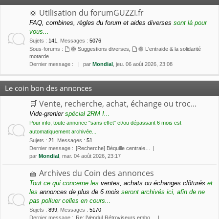
🛟 Utilisation du forumGUZZI.fr
FAQ, combines, règles du forum et aides diverses
sont là pour
vous...
Sujets
:
141
,
Messages
:
5076
Sous-forums :
🛟 Suggestions diverses
,
🛟 L'entraide & la solidarité
motarde
Dernier message :
par
Mondial
, jeu. 06 août 2026, 23:08
Le coin bon des annonces
🛒 Vente, recherche, achat, échange ou troc...
Vide-grenier
spécial 2RM !...
Pour info, toute annonce "sans effet" et/ou dépassant 6 mois est
automatiquement archivée...
Sujets
:
21
,
Messages
:
51
Dernier message :
[Recherche] Béquille centrale…
par
Mondial
, mar. 04 août 2026, 23:17
🧺 Archives du Coin des annonces
Tout ce qui concerne les
ventes, achats ou échanges clôturés
et
les
annonces de plus de 6 mois
seront archivés ici, afin de ne
pas polluer celles en cours...
Sujets
:
899
,
Messages
:
5170
Dernier message :
Re: [Vendu] Rétroviseurs embo…