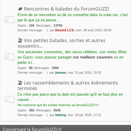
🏕 Rencontres & balades du ForumGUZZI
Envie de se rencontrer ou de se connaître dans la vraie vie, c'est
par là que ça se passe...
Sujets
:
104
,
Messages
:
13769
Dernier message :
par
Doumé LCS
, sam. 08 août 2026, 08:59
🏖 Vos petites balades, sorties et autres
souvenirs...
Vos anciennes concentres, des rasso célèbres, vos virées Moto
ou Guzzi, vous pouvez partager
vos meilleurs souvenirs
ou en
parler ici...
Sujets
:
99
,
Messages
:
2084
Dernier message :
par
jemase
, mar. 21 juil. 2026, 19:20
🏖 Les rassemblements & autres évènements
terminés
Ce n'est pas parce que la date est passée qu'il ne faut plus en
causer...
Ne concerne que les sorties externes au forumGUZZI.fr !
Sujets
:
450
,
Messages
:
5545
Dernier message :
par
bbking
, mer. 29 juil. 2026, 17:21
Concernant le forumGUZZI.fr