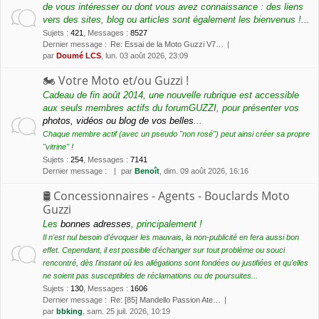
de vous intéresser ou dont vous avez connaissance : des liens
vers des sites, blog ou articles sont également les bienvenus !...
Sujets
:
421
,
Messages
:
8527
Dernier message :
Re: Essai de la Moto Guzzi V7…
par
Doumé LCS
, lun. 03 août 2026, 23:09
🏍 Votre Moto et/ou Guzzi !
Cadeau de fin août 2014, une nouvelle rubrique est accessible
aux seuls membres actifs du forumGUZZI, pour présenter vos
photos, vidéos ou blog de vos belles
...
Chaque membre actif (avec un pseudo "non rosé") peut ainsi créer sa propre
"vitrine" !
Sujets
:
254
,
Messages
:
7141
Dernier message :
par
Benoît
, dim. 09 août 2026, 16:16
🛢 Concessionnaires - Agents - Bouclards Moto
Guzzi
Les
bonnes adresses
, principalement !
Il n'est nul besoin d'évoquer les mauvais, la non-publicité en fera aussi bon
effet. Cependant, il est possible d'échanger sur tout problème ou souci
rencontré, dès l'instant où les allégations sont fondées ou justifiées et qu'elles
ne soient pas susceptibles de réclamations ou de poursuites...
Sujets
:
130
,
Messages
:
1606
Dernier message :
Re: [85] Mandello Passion Ate…
par
bbking
, sam. 25 juil. 2026, 10:19