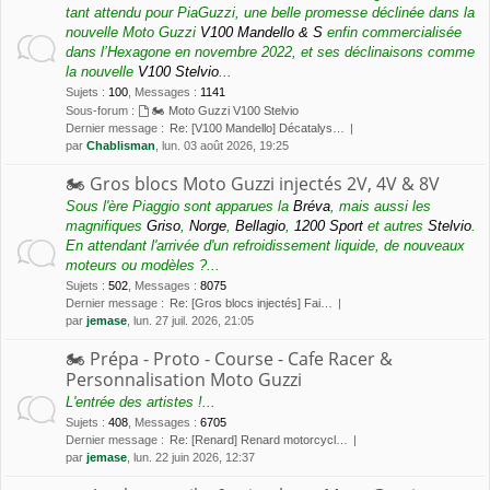
tant attendu pour PiaGuzzi, une belle promesse déclinée dans la
nouvelle Moto Guzzi
V100 Mandello & S
enfin commercialisée
dans l’Hexagone en novembre 2022, et ses déclinaisons comme
la nouvelle
V100 Stelvio
...
Sujets
:
100
,
Messages
:
1141
Sous-forum :
🏍 Moto Guzzi V100 Stelvio
Dernier message :
Re: [V100 Mandello] Décatalys…
par
Chablisman
, lun. 03 août 2026, 19:25
🏍 Gros blocs Moto Guzzi injectés 2V, 4V & 8V
Sous l'ère Piaggio sont apparues la
Bréva
, mais aussi les
magnifiques
Griso
,
Norge
,
Bellagio
,
1200 Sport
et autres
Stelvio
.
En attendant l'arrivée d'un refroidissement liquide, de nouveaux
moteurs ou modèles ?...
Sujets
:
502
,
Messages
:
8075
Dernier message :
Re: [Gros blocs injectés] Fai…
par
jemase
, lun. 27 juil. 2026, 21:05
🏍 Prépa - Proto - Course - Cafe Racer &
Personnalisation Moto Guzzi
L'entrée des artistes !...
Sujets
:
408
,
Messages
:
6705
Dernier message :
Re: [Renard] Renard motorcycl…
par
jemase
, lun. 22 juin 2026, 12:37