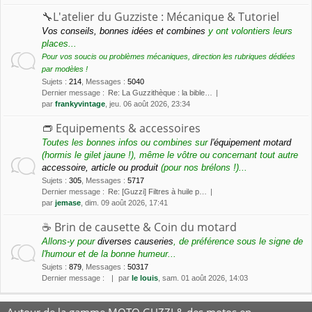
🔧L'atelier du Guzziste : Mécanique & Tutoriel
Vos conseils, bonnes idées et combines
y ont volontiers leurs
places...
Pour vos soucis ou problèmes mécaniques, direction les rubriques dédiées
par modèles !
Sujets
:
214
,
Messages
:
5040
Dernier message :
Re: La Guzzithèque : la bible…
par
frankyvintage
, jeu. 06 août 2026, 23:34
👝 Equipements & accessoires
Toutes les bonnes infos ou combines sur
l'équipement motard
(hormis le gilet jaune !), même le vôtre ou concernant tout autre
accessoire, article ou produit
(pour nos brélons !)...
Sujets
:
305
,
Messages
:
5717
Dernier message :
Re: [Guzzi] Filtres à huile p…
par
jemase
, dim. 09 août 2026, 17:41
☕️ Brin de causette & Coin du motard
Allons-y pour
diverses causeries
, de préférence sous le signe de
l'humour et de la bonne humeur...
Sujets
:
879
,
Messages
:
50317
Dernier message :
par
le louis
, sam. 01 août 2026, 14:03
Autour de la gamme MOTO GUZZI & des motos en