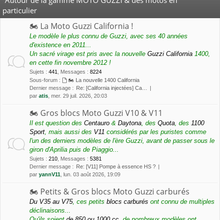
particulier
🏍 La Moto Guzzi California !
Le modèle le plus connu de Guzzi, avec ses 40 années
d'existence en 2011...
Un sacré virage est pris avec la nouvelle
Guzzi California
1400,
en cette fin novembre 2012 !
Sujets
:
441
,
Messages
:
8224
Sous-forum :
🏍 La nouvelle 1400 California
Dernier message :
Re: [California injectées] Ca…
par
atis
, mer. 29 juil. 2026, 20:03
🏍 Gros blocs Moto Guzzi V10 & V11
Il est question des
Centauro
&
Daytona
, des
Quota
, des
1100
Sport
, mais aussi des
V11
considérés par les puristes comme
l'un des derniers modèles de l'ère Guzzi, avant de passer sous le
giron d'Aprilia puis de Piaggio...
Sujets
:
210
,
Messages
:
5381
Dernier message :
Re: [V11] Pompe à essence HS ?
par
yannV11
, lun. 03 août 2026, 19:09
🏍 Petits & Gros blocs Moto Guzzi carburés
Du V35 au V75
, ces petits
blocs carburés
ont connu de multiples
déclinaisons...
Qu'ils soient
de 850 ou 1000 cc
, de nombreux modèles ont