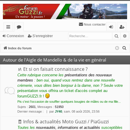
Nous contacter
Reche
R
cc
or
o
’e
Connexion
S’enregistrer
ès
u
n
nr
R
Index du forum
ra
m
ne
eg
e
Autour de l'Aigle de Mandello & de la vie en général
c
pi
s
xi
ist
h
🚸 Et si on faisait connaissance ?
de
o
re
e
Cette rubrique concerne les
présentations des nouveaux
membres
: ben oui, quand vous rentrez dans une nouvelle
n
r
r
crèmerie, vous dites bien bonjour à la dame, non ?
Seule votre
c
présentation vous offrira un ticket d'accès complet au
h
forumGUZZI.fr !
e
Pis c'est l'occasion de souffler quelques bougies de mâles ou de ma fille...
r
Sujets
:
2601
,
Messages
:
51950
Dernier message :
par
JY40
, sam. 08 août 2026, 23:56
🧾 Infos & actualités Moto Guzzi / PiaGuzzi
Toutes les
nouveautés, informations et actualités
susceptibles