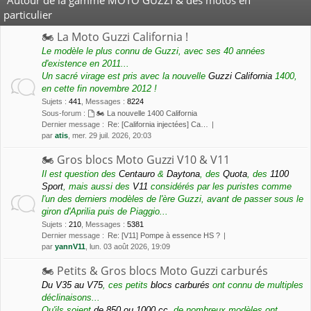
particulier
🏍 La Moto Guzzi California !
Le modèle le plus connu de Guzzi, avec ses 40 années
d'existence en 2011...
Un sacré virage est pris avec la nouvelle
Guzzi California
1400,
en cette fin novembre 2012 !
Sujets
:
441
,
Messages
:
8224
Sous-forum :
🏍 La nouvelle 1400 California
Dernier message :
Re: [California injectées] Ca…
par
atis
, mer. 29 juil. 2026, 20:03
🏍 Gros blocs Moto Guzzi V10 & V11
Il est question des
Centauro
&
Daytona
, des
Quota
, des
1100
Sport
, mais aussi des
V11
considérés par les puristes comme
l'un des derniers modèles de l'ère Guzzi, avant de passer sous le
giron d'Aprilia puis de Piaggio...
Sujets
:
210
,
Messages
:
5381
Dernier message :
Re: [V11] Pompe à essence HS ?
par
yannV11
, lun. 03 août 2026, 19:09
🏍 Petits & Gros blocs Moto Guzzi carburés
Du V35 au V75
, ces petits
blocs carburés
ont connu de multiples
déclinaisons...
Qu'ils soient
de 850 ou 1000 cc
, de nombreux modèles ont