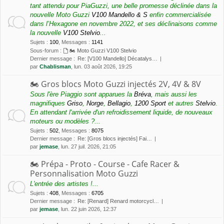
tant attendu pour PiaGuzzi, une belle promesse déclinée dans la
nouvelle Moto Guzzi
V100 Mandello & S
enfin commercialisée
dans l’Hexagone en novembre 2022, et ses déclinaisons comme
la nouvelle
V100 Stelvio
...
Sujets
:
100
,
Messages
:
1141
Sous-forum :
🏍 Moto Guzzi V100 Stelvio
Dernier message :
Re: [V100 Mandello] Décatalys…
par
Chablisman
, lun. 03 août 2026, 19:25
🏍 Gros blocs Moto Guzzi injectés 2V, 4V & 8V
Sous l'ère Piaggio sont apparues la
Bréva
, mais aussi les
magnifiques
Griso
,
Norge
,
Bellagio
,
1200 Sport
et autres
Stelvio
.
En attendant l'arrivée d'un refroidissement liquide, de nouveaux
moteurs ou modèles ?...
Sujets
:
502
,
Messages
:
8075
Dernier message :
Re: [Gros blocs injectés] Fai…
par
jemase
, lun. 27 juil. 2026, 21:05
🏍 Prépa - Proto - Course - Cafe Racer &
Personnalisation Moto Guzzi
L'entrée des artistes !...
Sujets
:
408
,
Messages
:
6705
Dernier message :
Re: [Renard] Renard motorcycl…
par
jemase
, lun. 22 juin 2026, 12:37