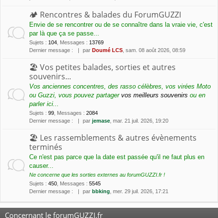
🏕 Rencontres & balades du ForumGUZZI
Envie de se rencontrer ou de se connaître dans la vraie vie, c'est
par là que ça se passe...
Sujets
:
104
,
Messages
:
13769
Dernier message :
par
Doumé LCS
, sam. 08 août 2026, 08:59
🏖 Vos petites balades, sorties et autres
souvenirs...
Vos anciennes concentres, des rasso célèbres, vos virées Moto
ou Guzzi, vous pouvez partager
vos meilleurs souvenirs
ou en
parler ici...
Sujets
:
99
,
Messages
:
2084
Dernier message :
par
jemase
, mar. 21 juil. 2026, 19:20
🏖 Les rassemblements & autres évènements
terminés
Ce n'est pas parce que la date est passée qu'il ne faut plus en
causer...
Ne concerne que les sorties externes au forumGUZZI.fr !
Sujets
:
450
,
Messages
:
5545
Dernier message :
par
bbking
, mer. 29 juil. 2026, 17:21
Concernant le forumGUZZI.fr