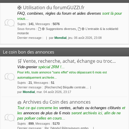
🛟 Utilisation du forumGUZZI.fr
FAQ, combines, règles du forum et aides diverses
sont là pour
vous...
Sujets
:
141
,
Messages
:
5076
Sous-forums :
🛟 Suggestions diverses
,
🛟 L'entraide & la solidarité
motarde
Dernier message :
par
Mondial
, jeu. 06 août 2026, 23:08
Le coin bon des annonces
🛒 Vente, recherche, achat, échange ou troc...
Vide-grenier
spécial 2RM !...
Pour info, toute annonce "sans effet" et/ou dépassant 6 mois est
automatiquement archivée...
Sujets
:
21
,
Messages
:
51
Dernier message :
[Recherche] Béquille centrale…
par
Mondial
, mar. 04 août 2026, 23:17
🧺 Archives du Coin des annonces
Tout ce qui concerne les
ventes, achats ou échanges clôturés
et
les
annonces de plus de 6 mois
seront archivés ici, afin de ne
pas polluer celles en cours...
Sujets
:
899
,
Messages
:
5170
Dernier message :
Re: [Vendu] Rétroviseurs embo…