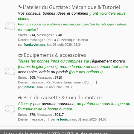
🔧L'atelier du Guzziste : Mécanique & Tutoriel
Vos conseils, bonnes idées et combines
y ont volontiers leurs
places...
Pour vos soucis ou problèmes mécaniques, direction les rubriques dédiées
par modèles !
Sujets
:
214
,
Messages
:
5040
Dernier message :
Re: La Guzzithèque : la bible…
par
frankyvintage
, jeu. 06 août 2026, 23:34
👝 Equipements & accessoires
Toutes les bonnes infos ou combines sur
l'équipement motard
(hormis le gilet jaune !), même le vôtre ou concernant tout autre
accessoire, article ou produit
(pour nos brélons !)...
Sujets
:
305
,
Messages
:
5710
Dernier message :
Re: Pose et branchement d'un …
par
jemase
, sam. 08 août 2026, 20:08
☕️ Brin de causette & Coin du motard
Allons-y pour
diverses causeries
, de préférence sous le signe de
l'humour et de la bonne humeur...
Sujets
:
879
,
Messages
:
50317
Dernier message :
par
le louis
, sam. 01 août 2026, 14:03
Autour de la gamme MOTO GUZZI & des motos en