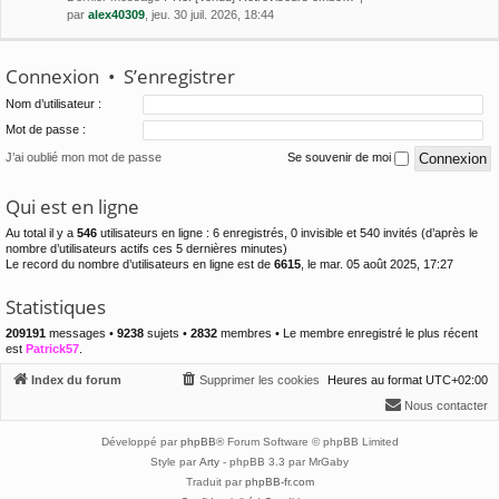
par
alex40309
, jeu. 30 juil. 2026, 18:44
Connexion
•
S’enregistrer
Nom d’utilisateur :
Mot de passe :
J’ai oublié mon mot de passe
Se souvenir de moi
Qui est en ligne
Au total il y a
546
utilisateurs en ligne : 6 enregistrés, 0 invisible et 540 invités (d’après le
nombre d’utilisateurs actifs ces 5 dernières minutes)
Le record du nombre d’utilisateurs en ligne est de
6615
, le mar. 05 août 2025, 17:27
Statistiques
209191
messages •
9238
sujets •
2832
membres • Le membre enregistré le plus récent
est
Patrick57
.
Index du forum
Supprimer les cookies
Heures au format
UTC+02:00
Nous contacter
Développé par
phpBB
® Forum Software © phpBB Limited
Style par
Arty
- phpBB 3.3 par MrGaby
Traduit par
phpBB-fr.com