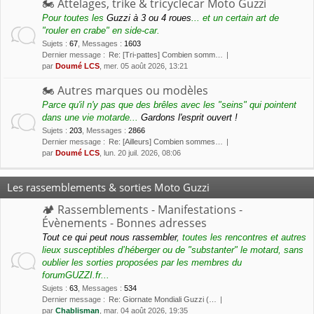
🏍 Attelages, trike & tricyclecar Moto Guzzi
Pour toutes les
Guzzi à 3 ou 4 roues
... et un certain art de
"rouler en crabe" en side-car.
Sujets
:
67
,
Messages
:
1603
Dernier message :
Re: [Tri-pattes] Combien somm…
par
Doumé LCS
, mer. 05 août 2026, 13:21
🏍 Autres marques ou modèles
Parce qu'il n'y pas que des brêles avec les "seins" qui pointent
dans une vie motarde...
Gardons l'esprit ouvert !
Sujets
:
203
,
Messages
:
2866
Dernier message :
Re: [Ailleurs] Combien sommes…
par
Doumé LCS
, lun. 20 juil. 2026, 08:06
Les rassemblements & sorties Moto Guzzi
🏕 Rassemblements - Manifestations -
Évènements - Bonnes adresses
Tout ce qui peut nous rassembler
, toutes les rencontres et autres
lieux susceptibles d’héberger ou de "substanter" le motard, sans
oublier les sorties proposées par les membres du
forumGUZZI.fr...
Sujets
:
63
,
Messages
:
534
Dernier message :
Re: Giornate Mondiali Guzzi (…
par
Chablisman
, mar. 04 août 2026, 19:35