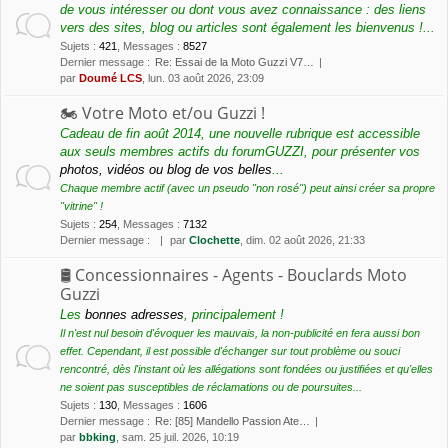
de vous intéresser ou dont vous avez connaissance : des liens
vers des sites, blog ou articles sont également les bienvenus !...
Sujets
:
421
,
Messages
:
8527
Dernier message :
Re: Essai de la Moto Guzzi V7…
par
Doumé LCS
, lun. 03 août 2026, 23:09
🏍 Votre Moto et/ou Guzzi !
Cadeau de fin août 2014, une nouvelle rubrique est accessible
aux seuls membres actifs du forumGUZZI, pour présenter vos
photos, vidéos ou blog de vos belles
...
Chaque membre actif (avec un pseudo "non rosé") peut ainsi créer sa propre
"vitrine" !
Sujets
:
254
,
Messages
:
7132
Dernier message :
par
Clochette
, dim. 02 août 2026, 21:33
🛢 Concessionnaires - Agents - Bouclards Moto
Guzzi
Les
bonnes adresses
, principalement !
Il n'est nul besoin d'évoquer les mauvais, la non-publicité en fera aussi bon
effet. Cependant, il est possible d'échanger sur tout problème ou souci
rencontré, dès l'instant où les allégations sont fondées ou justifiées et qu'elles
ne soient pas susceptibles de réclamations ou de poursuites...
Sujets
:
130
,
Messages
:
1606
Dernier message :
Re: [85] Mandello Passion Ate…
par
bbking
, sam. 25 juil. 2026, 10:19