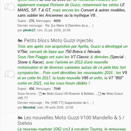
également marqué l'histoire de Guzzi, notamment les séries
LE
MANS, SP, T & GT
, mais encore les
Convert & autres modèles,
sans oublier les Anciennes ou la mythique V8
...
Sujets
:
270
,
Messages
:
4659
Dernier message :
Re: [Le Mans I] Diamètre du p…
par
phvln17
, ven. 31 juil. 2026, 10:56
🏍 Petits blocs Moto Guzzi injectés
Trois ans après son acquisition par Aprilia, Guzzi a développé un
V75ie
, servant de base aux
750 Bréva
&
Névada
.
Sous l'ère Piaggio ont suivi les
V7 Classic
& dérivées (
Special
-
Stone
&
Racer
), avec l'arrivée en 2012 d'une nouvelle
motorisation et de diverses variantes autour de ce petit bloc fort
sympatoche... Puis sont dévoilées les nouveautés 2016 ; les
V9
et en cette fin 2017, la toute nouvelle
V85
et enfin, la
V7 "850"
sortie en 2021, via les sous-forum dédiés !
Sujets
:
456
,
Messages
:
7548
Sous-forums :
🏍 Moto Guzzi V9 Roamer & Bobber...
,
🏍 Moto Guzzi
V85 TT
Dernier message :
Re: [V85 TT] Suppression de l…
par
Mondial
, sam. 08 août 2026, 10:58
🏍 Les nouvelles Moto Guzzi V100 Mandello & S /
Stelvio
Le nouveau roadster 1042 cm3 à vocation Touring, le renouveau