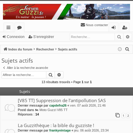
Nous contacter
Reche
R
cc
or
o
’e
Connexion
S’enregistrer
ès
u
n
nr
R
Index du forum
Rechercher
Sujets actifs
ra
m
ne
eg
e
Sujets actifs
c
pi
s
xi
ist
Aller à la recherche avancée
h
de
o
re
Rechercher
Recherche avancée
e
n
r
r
13 résultats trouvés • Page
1
sur
1
c
Sujets
h
[V85 TT] Suppression de l’antipollution SAS
e
Dernier message par
capdefra26
«
ven. 07 août 2026, 21:46
r
Posté dans
🏍 Moto Guzzi V85 TT
Réponses :
14
1
2
La Guzzithèque : la bible du guzziste !
Dernier message par
frankyvintage
«
jeu. 06 août 2026, 23:34