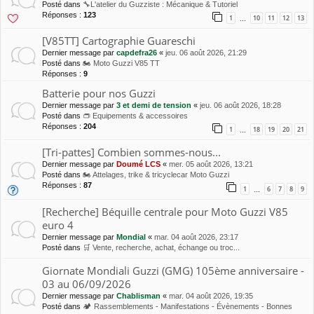
Posté dans
🔧L'atelier du Guzziste : Mécanique & Tutoriel
Réponses :
123
1
10
11
12
13
…
[V85TT] Cartographie Guareschi
Dernier message par
capdefra26
«
jeu. 06 août 2026, 21:29
Posté dans
🏍 Moto Guzzi V85 TT
Réponses :
9
Batterie pour nos Guzzi
Dernier message par
3 et demi de tension
«
jeu. 06 août 2026, 18:28
Posté dans
👝 Equipements & accessoires
Réponses :
204
1
18
19
20
21
…
[Tri-pattes] Combien sommes-nous...
Dernier message par
Doumé LCS
«
mer. 05 août 2026, 13:21
Posté dans
🏍 Attelages, trike & tricyclecar Moto Guzzi
Réponses :
87
1
6
7
8
9
…
[Recherche] Béquille centrale pour Moto Guzzi V85
euro 4
Dernier message par
Mondial
«
mar. 04 août 2026, 23:17
Posté dans
🛒 Vente, recherche, achat, échange ou troc...
Giornate Mondiali Guzzi (GMG) 105ème anniversaire -
03 au 06/09/2026
Dernier message par
Chablisman
«
mar. 04 août 2026, 19:35
Posté dans
🏕 Rassemblements - Manifestations - Évènements - Bonnes