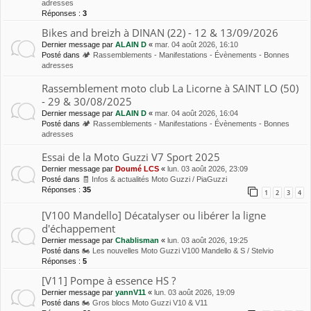
adresses
Réponses :
3
Bikes and breizh à DINAN (22) - 12 & 13/09/2026
Dernier message par
ALAIN D
«
mar. 04 août 2026, 16:10
Posté dans
🏕 Rassemblements - Manifestations - Évènements - Bonnes
adresses
Rassemblement moto club La Licorne à SAINT LO (50)
- 29 & 30/08/2025
Dernier message par
ALAIN D
«
mar. 04 août 2026, 16:04
Posté dans
🏕 Rassemblements - Manifestations - Évènements - Bonnes
adresses
Essai de la Moto Guzzi V7 Sport 2025
Dernier message par
Doumé LCS
«
lun. 03 août 2026, 23:09
Posté dans
🧾 Infos & actualités Moto Guzzi / PiaGuzzi
Réponses :
35
1
2
3
4
[V100 Mandello] Décatalyser ou libérer la ligne
d'échappement
Dernier message par
Chablisman
«
lun. 03 août 2026, 19:25
Posté dans
🏍 Les nouvelles Moto Guzzi V100 Mandello & S / Stelvio
Réponses :
5
[V11] Pompe à essence HS ?
Dernier message par
yannV11
«
lun. 03 août 2026, 19:09
Posté dans
🏍 Gros blocs Moto Guzzi V10 & V11