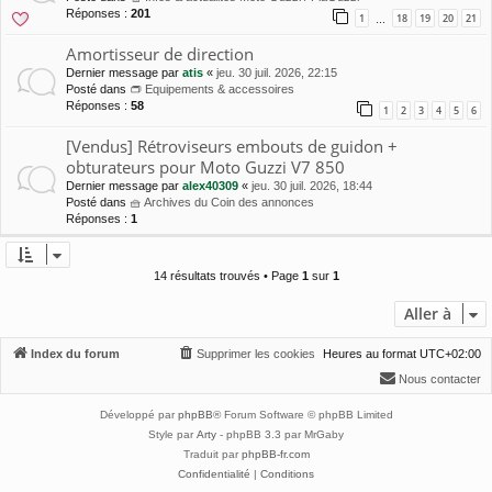
Réponses :
201
1
18
19
20
21
…
Amortisseur de direction
Dernier message par
atis
«
jeu. 30 juil. 2026, 22:15
Posté dans
👝 Equipements & accessoires
Réponses :
58
1
2
3
4
5
6
[Vendus] Rétroviseurs embouts de guidon +
obturateurs pour Moto Guzzi V7 850
Dernier message par
alex40309
«
jeu. 30 juil. 2026, 18:44
Posté dans
🧺 Archives du Coin des annonces
Réponses :
1
14 résultats trouvés • Page
1
sur
1
Aller à
Index du forum
Supprimer les cookies
Heures au format
UTC+02:00
Nous contacter
Développé par
phpBB
® Forum Software © phpBB Limited
Style par
Arty
- phpBB 3.3 par MrGaby
Traduit par
phpBB-fr.com
Confidentialité
|
Conditions