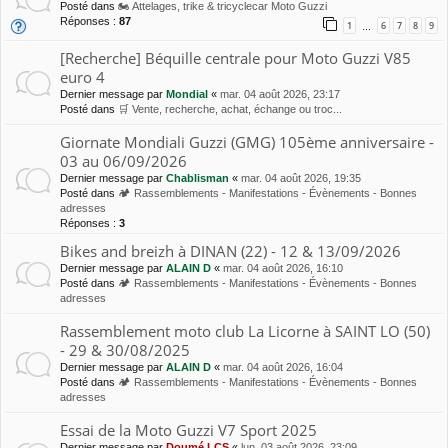
Posté dans
🏍 Attelages, trike & tricyclecar Moto Guzzi
Réponses :
87
1
6
7
8
9
…
[Recherche] Béquille centrale pour Moto Guzzi V85
euro 4
Dernier message par
Mondial
«
mar. 04 août 2026, 23:17
Posté dans
🛒 Vente, recherche, achat, échange ou troc...
Giornate Mondiali Guzzi (GMG) 105ème anniversaire -
03 au 06/09/2026
Dernier message par
Chablisman
«
mar. 04 août 2026, 19:35
Posté dans
🏕 Rassemblements - Manifestations - Évènements - Bonnes
adresses
Réponses :
3
Bikes and breizh à DINAN (22) - 12 & 13/09/2026
Dernier message par
ALAIN D
«
mar. 04 août 2026, 16:10
Posté dans
🏕 Rassemblements - Manifestations - Évènements - Bonnes
adresses
Rassemblement moto club La Licorne à SAINT LO (50)
- 29 & 30/08/2025
Dernier message par
ALAIN D
«
mar. 04 août 2026, 16:04
Posté dans
🏕 Rassemblements - Manifestations - Évènements - Bonnes
adresses
Essai de la Moto Guzzi V7 Sport 2025
Dernier message par
Doumé LCS
«
lun. 03 août 2026, 23:09