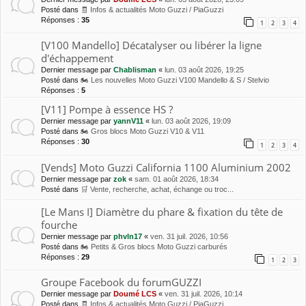
Posté dans
🧾 Infos & actualités Moto Guzzi / PiaGuzzi
Réponses :
35
1
2
3
4
[V100 Mandello] Décatalyser ou libérer la ligne
d'échappement
Dernier message par
Chablisman
«
lun. 03 août 2026, 19:25
Posté dans
🏍 Les nouvelles Moto Guzzi V100 Mandello & S / Stelvio
Réponses :
5
[V11] Pompe à essence HS ?
Dernier message par
yannV11
«
lun. 03 août 2026, 19:09
Posté dans
🏍 Gros blocs Moto Guzzi V10 & V11
Réponses :
30
1
2
3
4
[Vends] Moto Guzzi California 1100 Aluminium 2002
Dernier message par
zok
«
sam. 01 août 2026, 18:34
Posté dans
🛒 Vente, recherche, achat, échange ou troc...
[Le Mans I] Diamètre du phare & fixation du tête de
fourche
Dernier message par
phvln17
«
ven. 31 juil. 2026, 10:56
Posté dans
🏍 Petits & Gros blocs Moto Guzzi carburés
Réponses :
29
1
2
3
Groupe Facebook du forumGUZZI
Dernier message par
Doumé LCS
«
ven. 31 juil. 2026, 10:14
Posté dans
🧾 Infos & actualités Moto Guzzi / PiaGuzzi