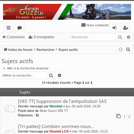
Nous contacter
Reche
R
cc
or
o
’e
Connexion
S’enregistrer
ès
u
n
nr
R
Index du forum
Rechercher
Sujets actifs
ra
m
ne
eg
e
Sujets actifs
c
pi
s
xi
ist
Aller à la recherche avancée
h
de
o
re
Rechercher
Recherche avancée
e
n
r
r
14 résultats trouvés • Page
1
sur
1
c
Sujets
h
[V85 TT] Suppression de l’antipollution SAS
e
Dernier message par
Mondial
«
jeu. 06 août 2026, 14:50
r
Posté dans
🏍 Moto Guzzi V85 TT
Réponses :
11
1
2
[Tri-pattes] Combien sommes-nous...
Dernier message par
Doumé LCS
«
mer. 05 août 2026, 13:21