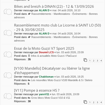
Bikes and breizh à DINAN (22) - 12 & 13/09/2026
Dernier message par
ALAIN D
«
mar. 04 août 2026, 16:10
Posté dans
🏕 Rassemblements - Manifestations - Évènements - Bonnes
adresses
Rassemblement moto club La Licorne à SAINT LO (50)
- 29 & 30/08/2025
Dernier message par
ALAIN D
«
mar. 04 août 2026, 16:04
Posté dans
🏕 Rassemblements - Manifestations - Évènements - Bonnes
adresses
Essai de la Moto Guzzi V7 Sport 2025
Dernier message par
Doumé LCS
«
lun. 03 août 2026, 23:09
Posté dans
🧾 Infos & actualités Moto Guzzi / PiaGuzzi
Réponses :
35
1
2
3
4
[V100 Mandello] Décatalyser ou libérer la ligne
d'échappement
Dernier message par
Chablisman
«
lun. 03 août 2026, 19:25
Posté dans
🏍 Les nouvelles Moto Guzzi V100 Mandello & S / Stelvio
Réponses :
5
[V11] Pompe à essence HS ?
Dernier message par
yannV11
«
lun. 03 août 2026, 19:09
Posté dans
🏍 Gros blocs Moto Guzzi V10 & V11
Réponses :
30
1
2
3
4