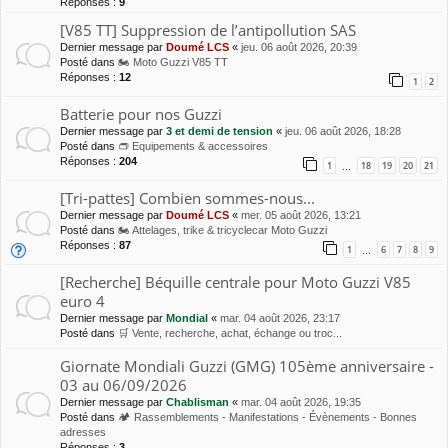
Réponses :
9
[V85 TT] Suppression de l’antipollution SAS
Dernier message par
Doumé LCS
«
jeu. 06 août 2026, 20:39
Posté dans
🏍 Moto Guzzi V85 TT
Réponses :
12
1
2
Batterie pour nos Guzzi
Dernier message par
3 et demi de tension
«
jeu. 06 août 2026, 18:28
Posté dans
👝 Equipements & accessoires
Réponses :
204
1
18
19
20
21
…
[Tri-pattes] Combien sommes-nous...
Dernier message par
Doumé LCS
«
mer. 05 août 2026, 13:21
Posté dans
🏍 Attelages, trike & tricyclecar Moto Guzzi
Réponses :
87
1
6
7
8
9
…
[Recherche] Béquille centrale pour Moto Guzzi V85
euro 4
Dernier message par
Mondial
«
mar. 04 août 2026, 23:17
Posté dans
🛒 Vente, recherche, achat, échange ou troc...
Giornate Mondiali Guzzi (GMG) 105ème anniversaire -
03 au 06/09/2026
Dernier message par
Chablisman
«
mar. 04 août 2026, 19:35
Posté dans
🏕 Rassemblements - Manifestations - Évènements - Bonnes
adresses
Réponses :
3