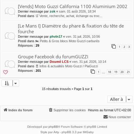
[Vends] Moto Guzzi California 1100 Aluminium 2002
Dernier message par
zok
«
sam. 01 août 2026, 18:34
Posté dans
🛒 Vente, recherche, achat, échange ou troc...
[Le Mans I] Diamètre du phare & fixation du tête de
fourche
Dernier message par
phvln17
«
ven. 31 juil. 2026, 10:56
Posté dans
🏍 Petits & Gros blocs Moto Guzzi carburés
Réponses :
29
1
2
3
Groupe Facebook du forumGUZZI
Dernier message par
Doumé LCS
«
ven. 31 juil. 2026, 10:14
Posté dans
🧾 Infos & actualités Moto Guzzi / PiaGuzzi
Réponses :
201
1
18
19
20
21
…
15 résultats trouvés • Page
1
sur
1
Aller à
Index du forum
Supprimer les cookies
Heures au format
UTC+02:00
Nous contacter
Développé par
phpBB
® Forum Software © phpBB Limited
Style par
Arty
- phpBB 3.3 par MrGaby