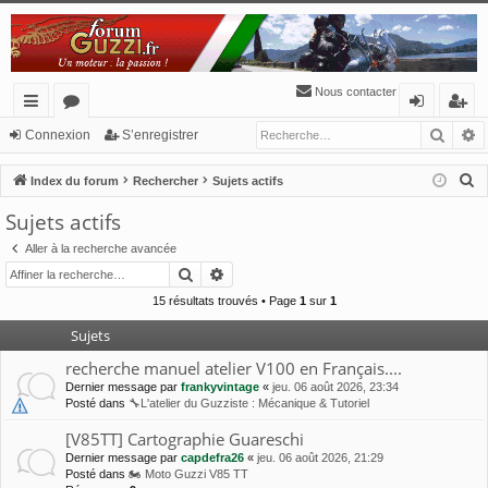
Nous contacter
Reche
R
cc
or
o
’e
Connexion
S’enregistrer
ès
u
n
nr
R
Index du forum
Rechercher
Sujets actifs
ra
m
ne
eg
e
Sujets actifs
c
pi
s
xi
ist
Aller à la recherche avancée
h
de
o
re
Rechercher
Recherche avancée
e
n
r
r
15 résultats trouvés • Page
1
sur
1
c
Sujets
h
recherche manuel atelier V100 en Français....
e
Dernier message par
frankyvintage
«
jeu. 06 août 2026, 23:34
r
Posté dans
🔧L'atelier du Guzziste : Mécanique & Tutoriel
[V85TT] Cartographie Guareschi
Dernier message par
capdefra26
«
jeu. 06 août 2026, 21:29
Posté dans
🏍 Moto Guzzi V85 TT