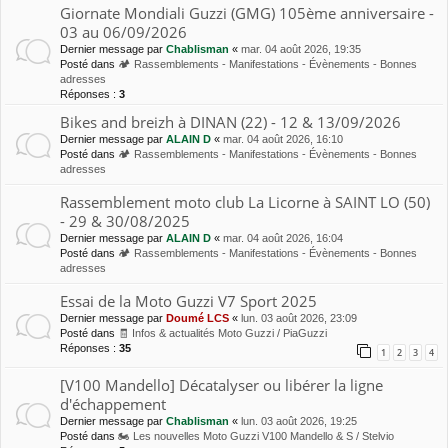
Giornate Mondiali Guzzi (GMG) 105ème anniversaire -
03 au 06/09/2026
Dernier message par
Chablisman
«
mar. 04 août 2026, 19:35
Posté dans
🏕 Rassemblements - Manifestations - Évènements - Bonnes
adresses
Réponses :
3
Bikes and breizh à DINAN (22) - 12 & 13/09/2026
Dernier message par
ALAIN D
«
mar. 04 août 2026, 16:10
Posté dans
🏕 Rassemblements - Manifestations - Évènements - Bonnes
adresses
Rassemblement moto club La Licorne à SAINT LO (50)
- 29 & 30/08/2025
Dernier message par
ALAIN D
«
mar. 04 août 2026, 16:04
Posté dans
🏕 Rassemblements - Manifestations - Évènements - Bonnes
adresses
Essai de la Moto Guzzi V7 Sport 2025
Dernier message par
Doumé LCS
«
lun. 03 août 2026, 23:09
Posté dans
🧾 Infos & actualités Moto Guzzi / PiaGuzzi
Réponses :
35
1
2
3
4
[V100 Mandello] Décatalyser ou libérer la ligne
d'échappement
Dernier message par
Chablisman
«
lun. 03 août 2026, 19:25
Posté dans
🏍 Les nouvelles Moto Guzzi V100 Mandello & S / Stelvio