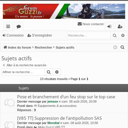
Nous contacter
Reche
R
cc
or
o
’e
Connexion
S’enregistrer
ès
u
n
nr
R
Index du forum
Rechercher
Sujets actifs
ra
m
ne
eg
e
Sujets actifs
c
pi
s
xi
ist
Aller à la recherche avancée
h
de
o
re
Rechercher
Recherche avancée
e
n
r
r
13 résultats trouvés • Page
1
sur
1
c
Sujets
h
Pose et branchement d'un feu stop sur le top case
e
Dernier message par
jemase
«
sam. 08 août 2026, 20:08
r
Posté dans
👝 Equipements & accessoires
Réponses :
3
[V85 TT] Suppression de l’antipollution SAS
Dernier message par
Mondial
«
sam. 08 août 2026, 10:58
Posté dans
🏍 Moto Guzzi V85 TT