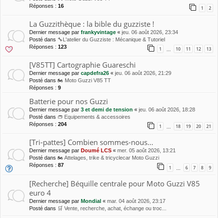
Réponses :
16
1
2
La Guzzithèque : la bible du guzziste !
Dernier message par
frankyvintage
«
jeu. 06 août 2026, 23:34
Posté dans
🔧L'atelier du Guzziste : Mécanique & Tutoriel
Réponses :
123
1
10
11
12
13
…
[V85TT] Cartographie Guareschi
Dernier message par
capdefra26
«
jeu. 06 août 2026, 21:29
Posté dans
🏍 Moto Guzzi V85 TT
Réponses :
9
Batterie pour nos Guzzi
Dernier message par
3 et demi de tension
«
jeu. 06 août 2026, 18:28
Posté dans
👝 Equipements & accessoires
Réponses :
204
1
18
19
20
21
…
[Tri-pattes] Combien sommes-nous...
Dernier message par
Doumé LCS
«
mer. 05 août 2026, 13:21
Posté dans
🏍 Attelages, trike & tricyclecar Moto Guzzi
Réponses :
87
1
6
7
8
9
…
[Recherche] Béquille centrale pour Moto Guzzi V85
euro 4
Dernier message par
Mondial
«
mar. 04 août 2026, 23:17
Posté dans
🛒 Vente, recherche, achat, échange ou troc...