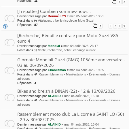
Réponses :
11
1
2
[Tri-pattes] Combien sommes-nous...
Dernier message par
Doumé LCS
«
mer. 05 août 2026, 13:21
Posté dans
🏍 Attelages, trike & tricyclecar Moto Guzzi
Réponses :
87
1
6
7
8
9
…
[Recherche] Béquille centrale pour Moto Guzzi V85
euro 4
Dernier message par
Mondial
«
mar. 04 août 2026, 23:17
Posté dans
🛒 Vente, recherche, achat, échange ou troc...
Giornate Mondiali Guzzi (GMG) 105ème anniversaire -
03 au 06/09/2026
Dernier message par
Chablisman
«
mar. 04 août 2026, 19:35
Posté dans
🏕 Rassemblements - Manifestations - Évènements - Bonnes
adresses
Réponses :
3
Bikes and breizh à DINAN (22) - 12 & 13/09/2026
Dernier message par
ALAIN D
«
mar. 04 août 2026, 16:10
Posté dans
🏕 Rassemblements - Manifestations - Évènements - Bonnes
adresses
Rassemblement moto club La Licorne à SAINT LO (50)
- 29 & 30/08/2025
Dernier message par
ALAIN D
«
mar. 04 août 2026, 16:04
Posté dans
🏕 Rassemblements - Manifestations - Évènements - Bonnes