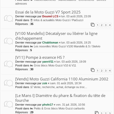
adresses
Essai de la Moto Guzzi V7 Sport 2025
Dernier message par
Doumé LCS
«
lun. 03 août 2026, 23:09
Posté dans
🧾 Infos & actualités Moto Guzzi / PiaGuzzi
Réponses :
35
1
2
3
4
[V100 Mandello] Décatalyser ou libérer la ligne
d'échappement
Dernier message par
Chablisman
«
lun. 03 août 2026, 19:25
Posté dans
🏍 Les nouvelles Moto Guzzi V100 Mandello & S / Stelvio
Réponses :
5
[V11] Pompe à essence HS ?
Dernier message par
yannV11
«
lun. 03 août 2026, 19:09
Posté dans
🏍 Gros blocs Moto Guzzi V10 & V11
Réponses :
30
1
2
3
4
[Vends] Moto Guzzi California 1100 Aluminium 2002
Dernier message par
zok
«
sam. 01 août 2026, 18:34
Posté dans
🛒 Vente, recherche, achat, échange ou troc...
[Le Mans I] Diamètre du phare & fixation du tête de
fourche
Dernier message par
phvln17
«
ven. 31 juil. 2026, 10:56
Posté dans
🏍 Petits & Gros blocs Moto Guzzi carburés
Réponses :
29
1
2
3