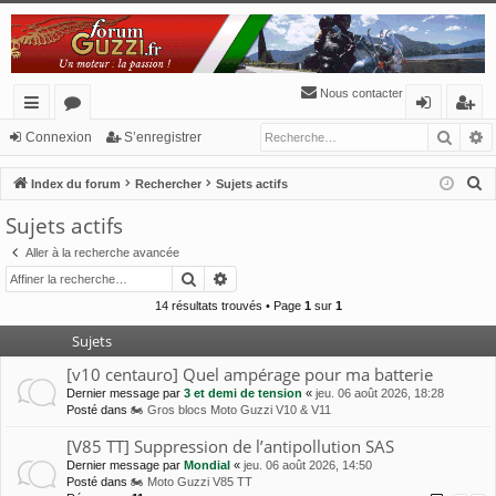
Nous contacter
Reche
R
cc
or
o
’e
Connexion
S’enregistrer
ès
u
n
nr
R
Index du forum
Rechercher
Sujets actifs
ra
m
ne
eg
e
Sujets actifs
c
pi
s
xi
ist
Aller à la recherche avancée
h
de
o
re
Rechercher
Recherche avancée
e
n
r
r
14 résultats trouvés • Page
1
sur
1
c
Sujets
h
[v10 centauro] Quel ampérage pour ma batterie
e
Dernier message par
3 et demi de tension
«
jeu. 06 août 2026, 18:28
r
Posté dans
🏍 Gros blocs Moto Guzzi V10 & V11
[V85 TT] Suppression de l’antipollution SAS
Dernier message par
Mondial
«
jeu. 06 août 2026, 14:50
Posté dans
🏍 Moto Guzzi V85 TT