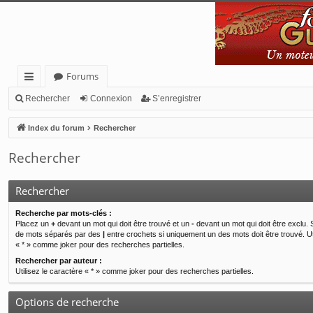
Forums
cc
Rechercher
Connexion
S’enregistrer
ès
Index du forum
Rechercher
ra
Rechercher
pi
de
Rechercher
Recherche par mots-clés :
Placez un
+
devant un mot qui doit être trouvé et un
-
devant un mot qui doit être exclu. 
de mots séparés par des
|
entre crochets si uniquement un des mots doit être trouvé. Ut
« * » comme joker pour des recherches partielles.
Rechercher par auteur :
Utilisez le caractère « * » comme joker pour des recherches partielles.
Options de recherche