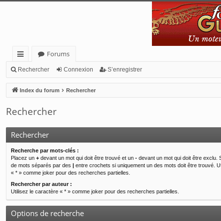
Forums
cc
Rechercher
Connexion
S’enregistrer
ès
Index du forum
Rechercher
ra
Rechercher
pi
de
Rechercher
Recherche par mots-clés :
Placez un
+
devant un mot qui doit être trouvé et un
-
devant un mot qui doit être exclu. 
de mots séparés par des
|
entre crochets si uniquement un des mots doit être trouvé. Ut
« * » comme joker pour des recherches partielles.
Rechercher par auteur :
Utilisez le caractère « * » comme joker pour des recherches partielles.
Options de recherche