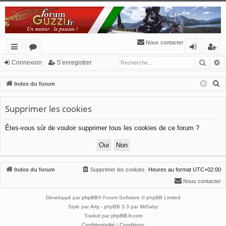
Nous contacter
Reche
R
cc
or
o
’e
Connexion
S’enregistrer
ès
u
n
nr
R
Index du forum
ra
m
ne
eg
e
c
Supprimer les cookies
pi
s
xi
ist
h
de
o
re
Êtes-vous sûr de vouloir supprimer tous les cookies de ce forum ?
e
n
r
r
c
h
Index du forum
Supprimer les cookies
Heures au format
UTC+02:00
e
Nous contacter
r
Développé par
phpBB
® Forum Software © phpBB Limited
Style par
Arty
- phpBB 3.3 par MrGaby
Traduit par
phpBB-fr.com
Confidentialité
|
Conditions