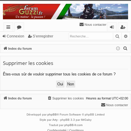
Nous contacter
Reche
R
cc
or
o
’e
Connexion
S’enregistrer
ès
u
n
nr
R
Index du forum
ra
m
ne
eg
e
c
Supprimer les cookies
pi
s
xi
ist
h
de
o
re
Êtes-vous sûr de vouloir supprimer tous les cookies de ce forum ?
e
n
r
r
c
h
Index du forum
Supprimer les cookies
Heures au format
UTC+02:00
e
Nous contacter
r
Développé par
phpBB
® Forum Software © phpBB Limited
Style par
Arty
- phpBB 3.3 par MrGaby
Traduit par
phpBB-fr.com
Confidentialité
|
Conditions