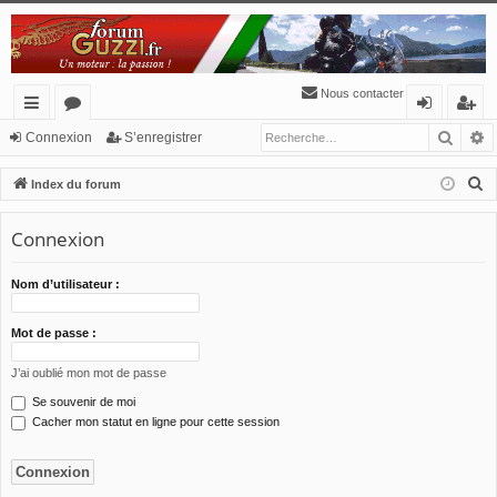
Nous contacter
Reche
R
cc
or
o
’e
Connexion
S’enregistrer
ès
u
n
nr
R
Index du forum
ra
m
ne
eg
e
c
Connexion
pi
s
xi
ist
h
de
o
re
e
Nom d’utilisateur :
n
r
r
c
Mot de passe :
h
J’ai oublié mon mot de passe
e
Se souvenir de moi
r
Cacher mon statut en ligne pour cette session