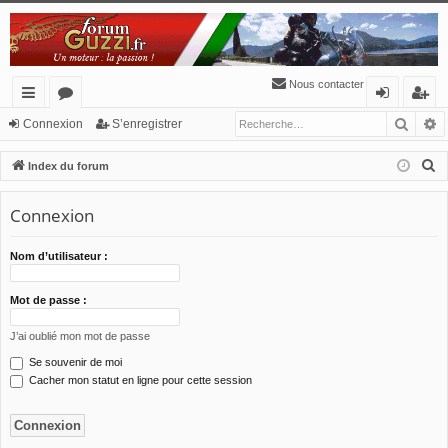
Nous contacter
Reche
R
cc
or
o
’e
Connexion
S’enregistrer
ès
u
n
nr
R
Index du forum
ra
m
ne
eg
e
c
Connexion
pi
s
xi
ist
h
de
o
re
e
Nom d’utilisateur :
n
r
r
c
Mot de passe :
h
J’ai oublié mon mot de passe
e
Se souvenir de moi
r
Cacher mon statut en ligne pour cette session