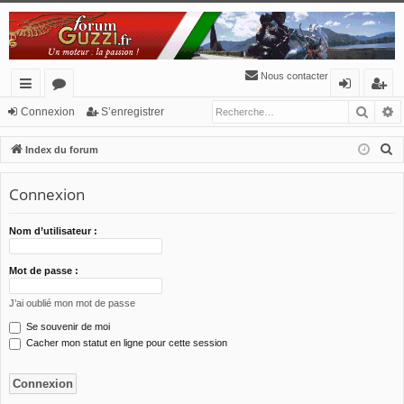
Nous contacter
Reche
R
cc
or
o
’e
Connexion
S’enregistrer
ès
u
n
nr
R
Index du forum
ra
m
ne
eg
e
c
Connexion
pi
s
xi
ist
h
de
o
re
e
Nom d’utilisateur :
n
r
r
c
Mot de passe :
h
J’ai oublié mon mot de passe
e
Se souvenir de moi
r
Cacher mon statut en ligne pour cette session