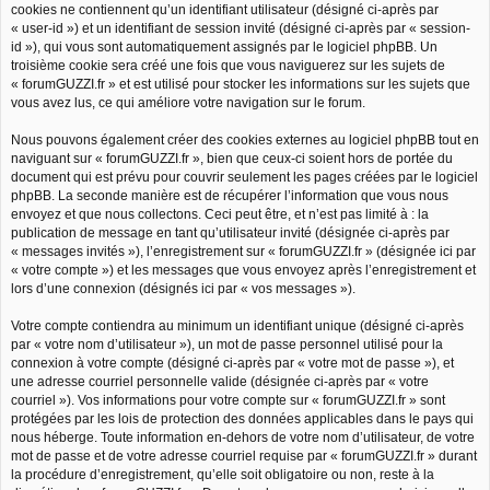
cookies ne contiennent qu’un identifiant utilisateur (désigné ci-après par
« user-id ») et un identifiant de session invité (désigné ci-après par « session-
id »), qui vous sont automatiquement assignés par le logiciel phpBB. Un
troisième cookie sera créé une fois que vous naviguerez sur les sujets de
« forumGUZZI.fr » et est utilisé pour stocker les informations sur les sujets que
vous avez lus, ce qui améliore votre navigation sur le forum.
Nous pouvons également créer des cookies externes au logiciel phpBB tout en
naviguant sur « forumGUZZI.fr », bien que ceux-ci soient hors de portée du
document qui est prévu pour couvrir seulement les pages créées par le logiciel
phpBB. La seconde manière est de récupérer l’information que vous nous
envoyez et que nous collectons. Ceci peut être, et n’est pas limité à : la
publication de message en tant qu’utilisateur invité (désignée ci-après par
« messages invités »), l’enregistrement sur « forumGUZZI.fr » (désignée ici par
« votre compte ») et les messages que vous envoyez après l’enregistrement et
lors d’une connexion (désignés ici par « vos messages »).
Votre compte contiendra au minimum un identifiant unique (désigné ci-après
par « votre nom d’utilisateur »), un mot de passe personnel utilisé pour la
connexion à votre compte (désigné ci-après par « votre mot de passe »), et
une adresse courriel personnelle valide (désignée ci-après par « votre
courriel »). Vos informations pour votre compte sur « forumGUZZI.fr » sont
protégées par les lois de protection des données applicables dans le pays qui
nous héberge. Toute information en-dehors de votre nom d’utilisateur, de votre
mot de passe et de votre adresse courriel requise par « forumGUZZI.fr » durant
la procédure d’enregistrement, qu’elle soit obligatoire ou non, reste à la