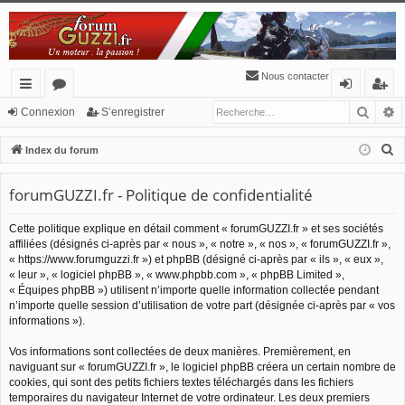
Nous contacter
Reche
R
cc
or
o
’e
Connexion
S’enregistrer
ès
u
n
nr
R
Index du forum
ra
m
ne
eg
e
c
forumGUZZI.fr - Politique de confidentialité
pi
s
xi
ist
h
de
o
re
Cette politique explique en détail comment « forumGUZZI.fr » et ses sociétés
e
affiliées (désignés ci-après par « nous », « notre », « nos », « forumGUZZI.fr »,
n
r
r
« https://www.forumguzzi.fr ») et phpBB (désigné ci-après par « ils », « eux »,
c
« leur », « logiciel phpBB », « www.phpbb.com », « phpBB Limited »,
h
« Équipes phpBB ») utilisent n’importe quelle information collectée pendant
n’importe quelle session d’utilisation de votre part (désignée ci-après par « vos
e
informations »).
r
Vos informations sont collectées de deux manières. Premièrement, en
naviguant sur « forumGUZZI.fr », le logiciel phpBB créera un certain nombre de
cookies, qui sont des petits fichiers textes téléchargés dans les fichiers
temporaires du navigateur Internet de votre ordinateur. Les deux premiers