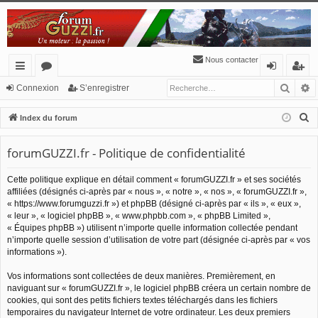
Nous contacter
Reche
R
cc
or
o
’e
Connexion
S’enregistrer
ès
u
n
nr
R
Index du forum
ra
m
ne
eg
e
c
forumGUZZI.fr - Politique de confidentialité
pi
s
xi
ist
h
de
o
re
Cette politique explique en détail comment « forumGUZZI.fr » et ses sociétés
e
affiliées (désignés ci-après par « nous », « notre », « nos », « forumGUZZI.fr »,
n
r
r
« https://www.forumguzzi.fr ») et phpBB (désigné ci-après par « ils », « eux »,
c
« leur », « logiciel phpBB », « www.phpbb.com », « phpBB Limited »,
h
« Équipes phpBB ») utilisent n’importe quelle information collectée pendant
n’importe quelle session d’utilisation de votre part (désignée ci-après par « vos
e
informations »).
r
Vos informations sont collectées de deux manières. Premièrement, en
naviguant sur « forumGUZZI.fr », le logiciel phpBB créera un certain nombre de
cookies, qui sont des petits fichiers textes téléchargés dans les fichiers
temporaires du navigateur Internet de votre ordinateur. Les deux premiers