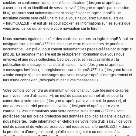
cookies ne contiennent qu’un identifiant utilisateur (désigné ci-après par
« user-id ») et un identifiant de session invité (désigné ci-après par « session-
id »), qui vous sont automatiquement assignés par le logiciel phpBB. Un
troisième cookie sera créé une fois que vous naviguerez sur les sujets de
« forumGUZZI.fr » et est utilisé pour stocker les informations sur les sujets que
vous avez lus, ce qui améliore votre navigation sur le forum.
Nous pouvons également créer des cookies externes au logiciel phpBB tout en
naviguant sur « forumGUZZI.fr », bien que ceux-ci soient hors de portée du
document qui est prévu pour couvrir seulement les pages créées par le logiciel
phpBB. La seconde manière est de récupérer l’information que vous nous
envoyez et que nous collectons. Ceci peut être, et n’est pas limité à : la
publication de message en tant qu’utilisateur invité (désignée ci-après par
« messages invités »), l’enregistrement sur « forumGUZZI.fr » (désignée ici par
« votre compte ») et les messages que vous envoyez après l’enregistrement et
lors d’une connexion (désignés ici par « vos messages »).
Votre compte contiendra au minimum un identifiant unique (désigné ci-après
par « votre nom d’utilisateur »), un mot de passe personnel utilisé pour la
connexion à votre compte (désigné ci-après par « votre mot de passe »), et
une adresse courriel personnelle valide (désignée ci-après par « votre
courriel »). Vos informations pour votre compte sur « forumGUZZI.fr » sont
protégées par les lois de protection des données applicables dans le pays qui
nous héberge. Toute information en-dehors de votre nom d’utilisateur, de votre
mot de passe et de votre adresse courriel requise par « forumGUZZI.fr » durant
la procédure d’enregistrement, qu’elle soit obligatoire ou non, reste à la