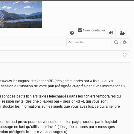
Nous contacter
A
Recher
Re
FA
o
’e
Q
n
nr
ne
eg
xi
ist
o
re
s://www.forumguzzi.fr ») et phpBB (désigné ci-après par « ils », « eux »,
ession d’utilisation de votre part (désignée ci-après par « vos informations »).
n
r
ont des petits fichiers textes téléchargés dans les fichiers temporaires du
e session invité (désigné ci-après par « session-id »), qui vous sont
 stocker les informations sur les sujets que vous avez lus, ce qui améliore
t qui est prévu pour couvrir seulement les pages créées par le logiciel
message en tant qu’utilisateur invité (désignée ci-après par « messages
exion (désignés ici par « vos messages »).