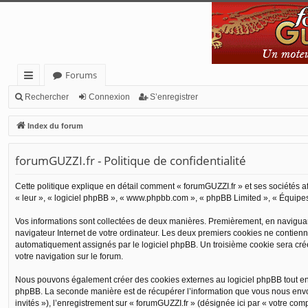
Forums
cc
Rechercher
Connexion
S’enregistrer
ès
Index du forum
ra
forumGUZZI.fr - Politique de confidentialité
pi
de
Cette politique explique en détail comment « forumGUZZI.fr » et ses sociétés aff
« leur », « logiciel phpBB », « www.phpbb.com », « phpBB Limited », « Équipes p
Vos informations sont collectées de deux manières. Premièrement, en naviguant 
navigateur Internet de votre ordinateur. Les deux premiers cookies ne contiennent
automatiquement assignés par le logiciel phpBB. Un troisième cookie sera créé u
votre navigation sur le forum.
Nous pouvons également créer des cookies externes au logiciel phpBB tout en n
phpBB. La seconde manière est de récupérer l’information que vous nous envoyez
invités »), l’enregistrement sur « forumGUZZI.fr » (désignée ici par « votre c