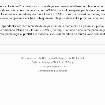
 « votre nom d’utilisateur »), un mot de passe personnel utilisé pour la connexion
formations pour votre compte sur « forumGUZZI.fr » sont protégées par les lois de p
tre adresse courriel requise par « forumGUZZI.fr » durant la procédure d’enregistrem
e votre compte sera affichée publiquement. De plus, dans votre profil, vous pouvez 
 Cependant, il est recommandé de ne pas utiliser le même mot de passe sur plusieurs
 personne affiliée de « forumGUZZI.fr », de phpBB ou une d’une tierce partie ne 
urnie par le logiciel phpBB. Ce processus vous demandera de fournir votre nom d’uti
Développé par
phpBB
® Forum Software © phpBB Limited
Style par
Arty
- phpBB 3.3 par MrGaby
Traduit par
phpBB-fr.com
Confidentialité
|
Conditions