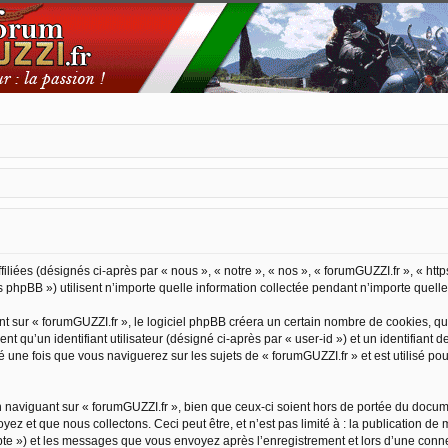
iliées (désignés ci-après par « nous », « notre », « nos », « forumGUZZI.fr », « http
hpBB ») utilisent n’importe quelle information collectée pendant n’importe quelle s
sur « forumGUZZI.fr », le logiciel phpBB créera un certain nombre de cookies, qui s
 qu’un identifiant utilisateur (désigné ci-après par « user-id ») et un identifiant d
ne fois que vous naviguerez sur les sujets de « forumGUZZI.fr » et est utilisé pour
aviguant sur « forumGUZZI.fr », bien que ceux-ci soient hors de portée du documen
 et que nous collectons. Ceci peut être, et n’est pas limité à : la publication de 
ompte ») et les messages que vous envoyez après l’enregistrement et lors d’une conn