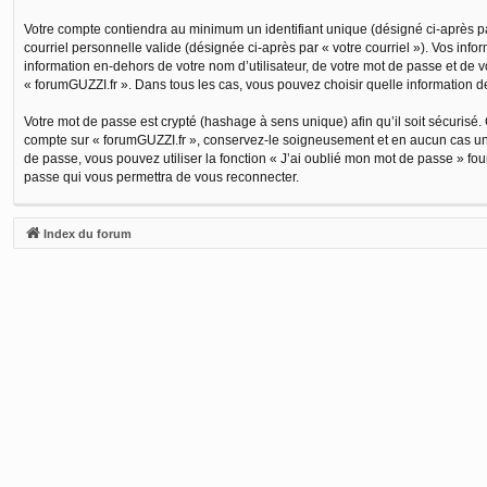
Votre compte contiendra au minimum un identifiant unique (désigné ci-après par
courriel personnelle valide (désignée ci-après par « votre courriel »). Vos in
information en-dehors de votre nom d’utilisateur, de votre mot de passe et de vo
« forumGUZZI.fr ». Dans tous les cas, vous pouvez choisir quelle information d
Votre mot de passe est crypté (hashage à sens unique) afin qu’il soit sécurisé.
compte sur « forumGUZZI.fr », conservez-le soigneusement et en aucun cas une
de passe, vous pouvez utiliser la fonction « J’ai oublié mon mot de passe » fo
passe qui vous permettra de vous reconnecter.
Index du forum