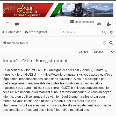
Nous contacter
Reche
R
cc
or
o
’e
Connexion
S’enregistrer
ès
u
n
nr
R
Index du forum
ra
m
ne
eg
e
Langue :
c
pi
s
xi
ist
forumGUZZI.fr - Enregistrement
h
de
o
re
e
En accédant à « forumGUZZI.fr » (désigné ci-après par « nous », « notre »,
n
r
r
« nos », « forumGUZZI.fr », « https://www.forumguzzi.fr »), vous acceptez d’être
c
légalement responsable des conditions suivantes. Si vous n’acceptez pas
h
d’être légalement responsable de toutes les conditions suivantes, alors
n’accédez pas et/ou n’utilisez pas « forumGUZZI.fr ». Nous pouvons modifier
e
celles-ci à n’importe quel moment et nous ferons tout pour que vous en soyez
r
informé, bien qu’il soit prudent de vérifier régulièrement celles-ci par vous-
même. Si vous continuez d’utiliser « forumGUZZI.fr » alors que des
changements ont été effectués, vous acceptez d’être légalement responsable
des conditions découlant des mises à jour et/ou modifications.