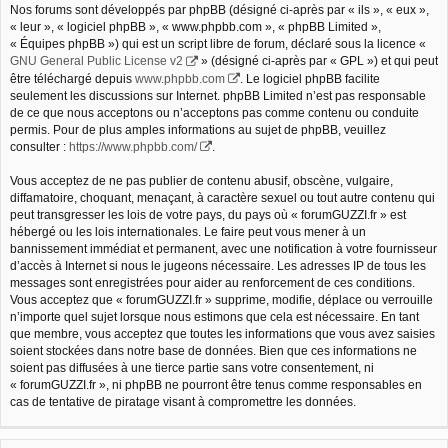
Nos forums sont développés par phpBB (désigné ci-après par « ils », « eux »,
« leur », « logiciel phpBB », « www.phpbb.com », « phpBB Limited »,
« Équipes phpBB ») qui est un script libre de forum, déclaré sous la licence «
GNU General Public License v2
» (désigné ci-après par « GPL ») et qui peut
être téléchargé depuis
www.phpbb.com
. Le logiciel phpBB facilite
seulement les discussions sur Internet. phpBB Limited n’est pas responsable
de ce que nous acceptons ou n’acceptons pas comme contenu ou conduite
permis. Pour de plus amples informations au sujet de phpBB, veuillez
consulter :
https://www.phpbb.com/
.
Vous acceptez de ne pas publier de contenu abusif, obscène, vulgaire,
diffamatoire, choquant, menaçant, à caractère sexuel ou tout autre contenu qui
peut transgresser les lois de votre pays, du pays où « forumGUZZI.fr » est
hébergé ou les lois internationales. Le faire peut vous mener à un
bannissement immédiat et permanent, avec une notification à votre fournisseur
d’accès à Internet si nous le jugeons nécessaire. Les adresses IP de tous les
messages sont enregistrées pour aider au renforcement de ces conditions.
Vous acceptez que « forumGUZZI.fr » supprime, modifie, déplace ou verrouille
n’importe quel sujet lorsque nous estimons que cela est nécessaire. En tant
que membre, vous acceptez que toutes les informations que vous avez saisies
soient stockées dans notre base de données. Bien que ces informations ne
soient pas diffusées à une tierce partie sans votre consentement, ni
« forumGUZZI.fr », ni phpBB ne pourront être tenus comme responsables en
cas de tentative de piratage visant à compromettre les données.