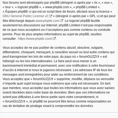
Nos forums sont développés par phpBB (désigné ci-après par « ils », « eux »,
« leur », « logiciel phpBB », « www.phpbb.com », « phpBB Limited »,
« Équipes phpBB ») qui est un script libre de forum, déclaré sous la licence «
GNU General Public License v2
» (désigné ci-après par « GPL ») et qui peut
être téléchargé depuis
www.phpbb.com
. Le logiciel phpBB facilite
seulement les discussions sur Internet. phpBB Limited n’est pas responsable
de ce que nous acceptons ou n’acceptons pas comme contenu ou conduite
permis. Pour de plus amples informations au sujet de phpBB, veuillez
consulter :
https://www.phpbb.com/
.
Vous acceptez de ne pas publier de contenu abusif, obscène, vulgaire,
diffamatoire, choquant, menaçant, à caractère sexuel ou tout autre contenu qui
peut transgresser les lois de votre pays, du pays où « forumGUZZI.fr » est
hébergé ou les lois internationales. Le faire peut vous mener à un
bannissement immédiat et permanent, avec une notification à votre fournisseur
d’accès à Internet si nous le jugeons nécessaire. Les adresses IP de tous les
messages sont enregistrées pour aider au renforcement de ces conditions.
Vous acceptez que « forumGUZZI.fr » supprime, modifie, déplace ou verrouille
n’importe quel sujet lorsque nous estimons que cela est nécessaire. En tant
que membre, vous acceptez que toutes les informations que vous avez saisies
soient stockées dans notre base de données. Bien que ces informations ne
soient pas diffusées à une tierce partie sans votre consentement, ni
« forumGUZZI.fr », ni phpBB ne pourront être tenus comme responsables en
cas de tentative de piratage visant à compromettre les données.