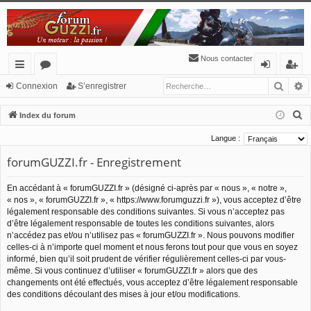
Nous contacter
Reche
R
cc
or
o
’e
Connexion
S’enregistrer
ès
u
n
nr
R
Index du forum
ra
m
ne
eg
e
Langue :
c
pi
s
xi
ist
forumGUZZI.fr - Enregistrement
h
de
o
re
e
En accédant à « forumGUZZI.fr » (désigné ci-après par « nous », « notre »,
n
r
r
« nos », « forumGUZZI.fr », « https://www.forumguzzi.fr »), vous acceptez d’être
c
légalement responsable des conditions suivantes. Si vous n’acceptez pas
h
d’être légalement responsable de toutes les conditions suivantes, alors
n’accédez pas et/ou n’utilisez pas « forumGUZZI.fr ». Nous pouvons modifier
e
celles-ci à n’importe quel moment et nous ferons tout pour que vous en soyez
r
informé, bien qu’il soit prudent de vérifier régulièrement celles-ci par vous-
même. Si vous continuez d’utiliser « forumGUZZI.fr » alors que des
changements ont été effectués, vous acceptez d’être légalement responsable
des conditions découlant des mises à jour et/ou modifications.