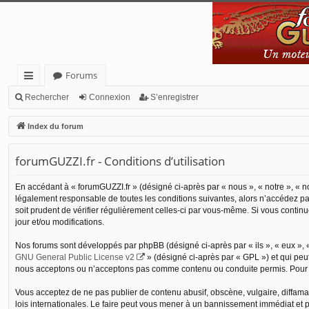
Forums
cc
Rechercher
Connexion
S’enregistrer
ès
Index du forum
ra
forumGUZZI.fr - Conditions d’utilisation
pi
de
En accédant à « forumGUZZI.fr » (désigné ci-après par « nous », « notre », « n
légalement responsable de toutes les conditions suivantes, alors n’accédez pas
soit prudent de vérifier régulièrement celles-ci par vous-même. Si vous conti
jour et/ou modifications.
Nos forums sont développés par phpBB (désigné ci-après par « ils », « eux », «
GNU General Public License v2
» (désigné ci-après par « GPL ») et qui peu
nous acceptons ou n’acceptons pas comme contenu ou conduite permis. Pour de
Vous acceptez de ne pas publier de contenu abusif, obscène, vulgaire, diffamat
lois internationales. Le faire peut vous mener à un bannissement immédiat et p