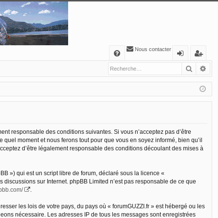
Nous contacter
A
Recher
Re
FA
o
’e
Q
n
nr
ne
eg
xi
ist
o
re
ement responsable des conditions suivantes. Si vous n’acceptez pas d’être
te quel moment et nous ferons tout pour que vous en soyez informé, bien qu’il
n
r
s acceptez d’être légalement responsable des conditions découlant des mises à
 ») qui est un script libre de forum, déclaré sous la licence «
les discussions sur Internet. phpBB Limited n’est pas responsable de ce que
hpbb.com/
.
resser les lois de votre pays, du pays où « forumGUZZI.fr » est hébergé ou les
jugeons nécessaire. Les adresses IP de tous les messages sont enregistrées