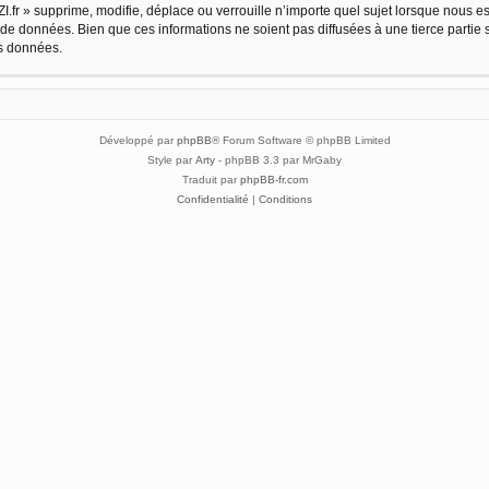
.fr » supprime, modifie, déplace ou verrouille n’importe quel sujet lorsque nous 
 de données. Bien que ces informations ne soient pas diffusées à une tierce partie 
es données.
Développé par
phpBB
® Forum Software © phpBB Limited
Style par
Arty
- phpBB 3.3 par MrGaby
Traduit par
phpBB-fr.com
Confidentialité
|
Conditions