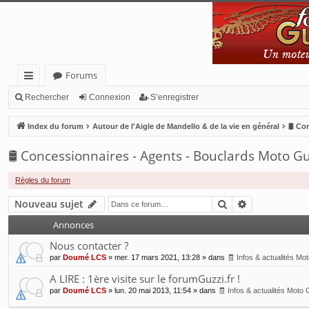
Forums
cc
Rechercher
Connexion
S’enregistrer
ès
Index du forum
Autour de l'Aigle de Mandello & de la vie en général
🛢 Co
ra
🛢 Concessionnaires - Agents - Bouclards Moto Gu
pi
de
Règles du forum
Rechercher
Recherche a
Nouveau sujet
Annonces
Nous contacter ?
par
Doumé LCS
»
mer. 17 mars 2021, 13:28
» dans
🧾 Infos & actualités Mo
A LIRE : 1ère visite sur le forumGuzzi.fr !
par
Doumé LCS
»
lun. 20 mai 2013, 11:54
» dans
🧾 Infos & actualités Moto 