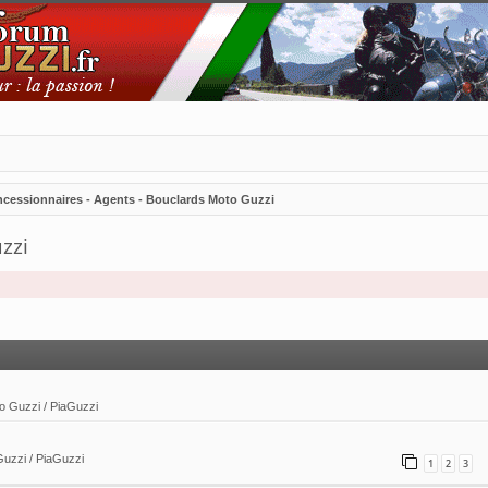
ncessionnaires - Agents - Bouclards Moto Guzzi
zzi
vancée
to Guzzi / PiaGuzzi
Guzzi / PiaGuzzi
1
2
3