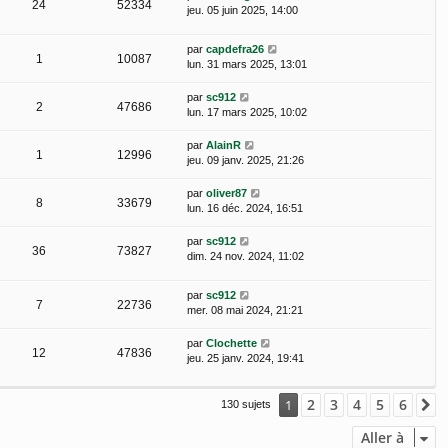
24
52334
jeu. 05 juin 2025, 14:00
par
capdefra26
1
10087
lun. 31 mars 2025, 13:01
par
sc912
2
47686
lun. 17 mars 2025, 10:02
par
AlainR
1
12996
jeu. 09 janv. 2025, 21:26
par
oliver87
8
33679
lun. 16 déc. 2024, 16:51
par
sc912
36
73827
dim. 24 nov. 2024, 11:02
par
sc912
7
22736
mer. 08 mai 2024, 21:21
par
Clochette
12
47836
jeu. 25 janv. 2024, 19:41
2
3
4
5
6
1
S
130 sujets
Aller à