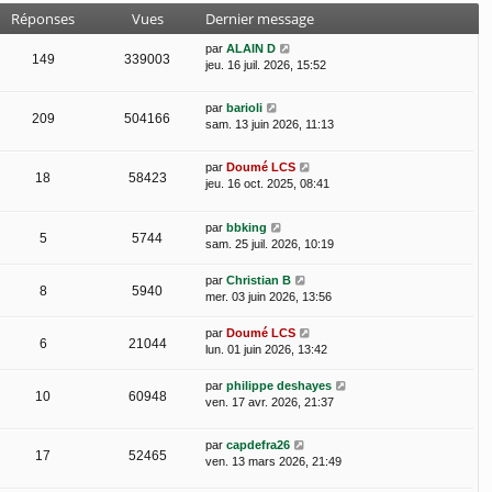
Réponses
Vues
Dernier message
par
ALAIN D
149
339003
jeu. 16 juil. 2026, 15:52
par
barioli
209
504166
sam. 13 juin 2026, 11:13
par
Doumé LCS
18
58423
jeu. 16 oct. 2025, 08:41
par
bbking
5
5744
sam. 25 juil. 2026, 10:19
par
Christian B
8
5940
mer. 03 juin 2026, 13:56
par
Doumé LCS
6
21044
lun. 01 juin 2026, 13:42
par
philippe deshayes
10
60948
ven. 17 avr. 2026, 21:37
par
capdefra26
17
52465
ven. 13 mars 2026, 21:49