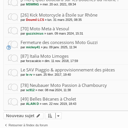
par
MSWING
»
mer. 20 oct. 2021, 09:34
[26] Kick Motorcycle à Étoile sur Rhône
par
Doumé LCS
»
lun. 31 mars 2025, 08:35
[70] Moto Meta à Vesoul
par
guzzicircus
»
sam. 09 mars 2024, 15:31
Fermeture des concessions Moto Guzzi
par
mickey41
»
jeu. 09 janv. 2025, 11:34
[87] Italia Moto Limoges
par
forzacalcio
»
dim. 11 nov. 2018, 17:59
Le SAV Piaggio & approvisionnement des pièces
par
le rv
»
sam. 25 févr. 2017, 19:40
[78] Neubauer Moto Passion à Chambourcy
par
sc912
»
mer. 08 mai 2024, 11:38
[49] Belles Bécanes à Cholet
par
ALAIN D
»
ven. 22 nov. 2019, 18:43
Nouveau sujet
Retourner à l’index du forum