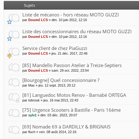
Sujets
Liste de mécanos - hors réseau MOTO GUZZI
par
Doumé LCS
»
dim. 10 juin 2012, 12:16
Liste des concessionnaires du réseau MOTO GUZZI
par
Doumé LCS
»
dim. 10 juin 2012, 12:16
Service client de chez PiaGuzzi
par
Doumé LCS
»
jeu. 21 déc. 2017, 22:46
[85] Mandello Passion Atelier à Treize-Septiers
par
Doumé LCS
»
sam. 29 oct. 2022, 23:54
[Bourgogne] Quel concessionnaire ?
par
Max
»
jeu. 12 sept. 2013, 20:12
[81] Languedoc Motos Renov - Barnabé ORTEGA
par
tobrouk
»
jeu. 16 mai 2013, 22:43
[75] Urgence Scooters à Bastille - Paris 16ème
par
sylv1
»
dim. 03 déc. 2023, 20:07
[69] Nomade 69 à DARDILLY & BRIGNAIS
par
fluch
»
ven. 08 août 2014, 22:16