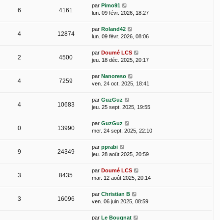
par
Pimo91
6
4161
lun. 09 févr. 2026, 18:27
par
Roland42
4
12874
lun. 09 févr. 2026, 08:06
par
Doumé LCS
2
4500
jeu. 18 déc. 2025, 20:17
par
Nanoreso
4
7259
ven. 24 oct. 2025, 18:41
par
GuzGuz
4
10683
jeu. 25 sept. 2025, 19:55
par
GuzGuz
0
13990
mer. 24 sept. 2025, 22:10
par
pprabi
9
24349
jeu. 28 août 2025, 20:59
par
Doumé LCS
3
8435
mar. 12 août 2025, 20:14
par
Christian B
3
16096
ven. 06 juin 2025, 08:59
par
Le Bougnat