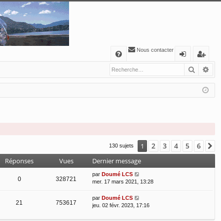
Nous contacter
A
Recher
Re
FA
o
’e
Q
n
nr
ne
eg
xi
ist
o
re
n
r
2
3
4
5
6
1
S
130 sujets
Réponses
Vues
Dernier message
par
Doumé LCS
0
328721
mer. 17 mars 2021, 13:28
par
Doumé LCS
21
753617
jeu. 02 févr. 2023, 17:16