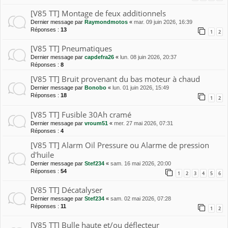
[V85 TT] Montage de feux additionnels
Dernier message par
Raymondmotos
«
mar. 09 juin 2026, 16:39
Réponses :
13
1
2
[V85 TT] Pneumatiques
Dernier message par
capdefra26
«
lun. 08 juin 2026, 20:37
Réponses :
8
[V85 TT] Bruit provenant du bas moteur à chaud
Dernier message par
Bonobo
«
lun. 01 juin 2026, 15:49
Réponses :
18
1
2
[V85 TT] Fusible 30Ah cramé
Dernier message par
vroum51
«
mer. 27 mai 2026, 07:31
Réponses :
4
[V85 TT] Alarm Oil Pressure ou Alarme de pression
d'huile
Dernier message par
Stef234
«
sam. 16 mai 2026, 20:00
Réponses :
54
1
2
3
4
5
6
[V85 TT] Décatalyser
Dernier message par
Stef234
«
sam. 02 mai 2026, 07:28
Réponses :
11
1
2
[V85 TT] Bulle haute et/ou déflecteur