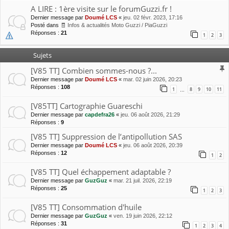
A LIRE : 1ère visite sur le forumGuzzi.fr !
Dernier message par
Doumé LCS
«
jeu. 02 févr. 2023, 17:16
Posté dans
🧾 Infos & actualités Moto Guzzi / PiaGuzzi
Réponses :
21
1
2
3
Sujets
[V85 TT] Combien sommes-nous ?...
Dernier message par
Doumé LCS
«
mar. 02 juin 2026, 20:23
Réponses :
108
1
8
9
10
11
…
[V85TT] Cartographie Guareschi
Dernier message par
capdefra26
«
jeu. 06 août 2026, 21:29
Réponses :
9
[V85 TT] Suppression de l’antipollution SAS
Dernier message par
Doumé LCS
«
jeu. 06 août 2026, 20:39
Réponses :
12
1
2
[V85 TT] Quel échappement adaptable ?
Dernier message par
GuzGuz
«
mar. 21 juil. 2026, 22:19
Réponses :
25
1
2
3
[V85 TT] Consommation d'huile
Dernier message par
GuzGuz
«
ven. 19 juin 2026, 22:12
Réponses :
31
1
2
3
4