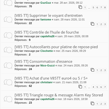
Dernier message par
GuzGuz
«
mar. 28 avr. 2026, 09:12
Réponses :
70
1
5
6
7
8
…
[V85 TT] Supprimer le voyant d'entretien
Dernier message par
fantome
«
sam. 28 mars 2026, 11:01
Réponses :
22
1
2
3
[V85 TT] Contrôle de l’huile de fourche
Dernier message par
capdefra26
«
sam. 28 mars 2026, 00:08
Réponses :
9
[V85 TT] Autocollants pour platine de repose-pied
Dernier message par
Clochette
«
mer. 25 mars 2026, 09:29
Réponses :
2
[V85 TT] Consommation d'essence
Dernier message par
Nico-Guzzi
«
mar. 24 mars 2026, 09:26
Réponses :
24
1
2
3
[V85 TT] Achat d'une V85TT euro4 ou 5 / 5+
Dernier message par
christianr
«
sam. 21 mars 2026, 21:08
Réponses :
62
1
4
5
6
7
…
[V85 TT] Triangle rouge & message Alarm Key Stored
Dernier message par
capdefra26
«
mer. 18 mars 2026, 18:58
Réponses :
23
1
2
3