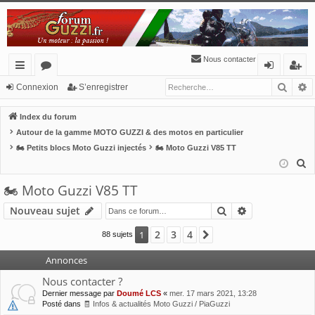
Nous contacter
Reche
R
cc
or
o
’e
Connexion
S’enregistrer
ès
u
n
nr
Index du forum
ra
m
ne
eg
Autour de la gamme MOTO GUZZI & des motos en particulier
🏍 Petits blocs Moto Guzzi injectés
🏍 Moto Guzzi V85 TT
pi
s
xi
ist
R
de
o
re
e
🏍 Moto Guzzi V85 TT
n
r
c
Rechercher
Recherche av
Nouveau sujet
h
e
2
3
4
1
Suivante
88 sujets
r
c
Annonces
h
Nous contacter ?
e
Dernier message par
Doumé LCS
«
mer. 17 mars 2021, 13:28
r
Posté dans
🧾 Infos & actualités Moto Guzzi / PiaGuzzi