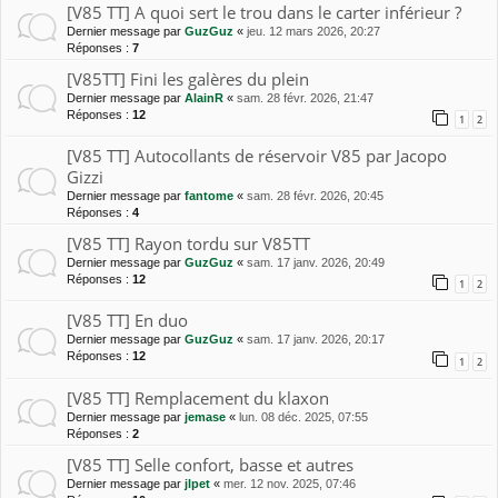
[V85 TT] A quoi sert le trou dans le carter inférieur ?
Dernier message par
GuzGuz
«
jeu. 12 mars 2026, 20:27
Réponses :
7
[V85TT] Fini les galères du plein
Dernier message par
AlainR
«
sam. 28 févr. 2026, 21:47
Réponses :
12
1
2
[V85 TT] Autocollants de réservoir V85 par Jacopo
Gizzi
Dernier message par
fantome
«
sam. 28 févr. 2026, 20:45
Réponses :
4
[V85 TT] Rayon tordu sur V85TT
Dernier message par
GuzGuz
«
sam. 17 janv. 2026, 20:49
Réponses :
12
1
2
[V85 TT] En duo
Dernier message par
GuzGuz
«
sam. 17 janv. 2026, 20:17
Réponses :
12
1
2
[V85 TT] Remplacement du klaxon
Dernier message par
jemase
«
lun. 08 déc. 2025, 07:55
Réponses :
2
[V85 TT] Selle confort, basse et autres
Dernier message par
jlpet
«
mer. 12 nov. 2025, 07:46