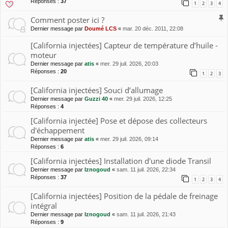
Réponses :
37
1
2
3
4
Comment poster ici ?
Dernier message par
Doumé LCS
«
mar. 20 déc. 2011, 22:08
[California injectées] Capteur de température d’huile -
moteur
Dernier message par
atis
«
mer. 29 juil. 2026, 20:03
Réponses :
20
1
2
3
[California injectées] Souci d’allumage
Dernier message par
Guzzi 40
«
mer. 29 juil. 2026, 12:25
Réponses :
4
[California injectée] Pose et dépose des collecteurs
d'échappement
Dernier message par
atis
«
mer. 29 juil. 2026, 09:14
Réponses :
6
[California injectées] Installation d'une diode Transil
Dernier message par
Iznogoud
«
sam. 11 juil. 2026, 22:34
Réponses :
37
1
2
3
4
[California injectées] Position de la pédale de freinage
intégral
Dernier message par
Iznogoud
«
sam. 11 juil. 2026, 21:43
Réponses :
9