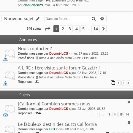
Dernier message :
Re: [California 1400] Ralenti…
par
chouchen29
, mar. 04 févr. 2025, 20:55
Rechercher
Recherche av
Nouveau sujet
Page
1
sur
14
2
3
4
5
14
1
Suivante
346 sujets
…
Annonces
Nous contacter ?
Dernier message par
Doumé LCS
«
mer. 17 mars 2021, 13:28
Posté dans
🧾 Infos & actualités Moto Guzzi / PiaGuzzi
A LIRE : 1ère visite sur le forumGuzzi.fr !
Dernier message par
Doumé LCS
«
jeu. 02 févr. 2023, 17:16
Posté dans
🧾 Infos & actualités Moto Guzzi / PiaGuzzi
Réponses :
21
1
2
3
Sujets
[California] Combien sommes-nous...
Dernier message par
Doumé LCS
«
jeu. 23 avr. 2026, 08:32
Réponses :
154
1
13
14
15
16
…
Le fabuleux destin des Guzzi California
Dernier message par
H.D
«
dim. 08 août 2021, 10:06