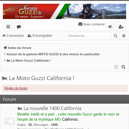
Nous contacter
Reche
R
cc
or
o
’e
Connexion
S’enregistrer
ès
u
n
nr
Index du forum
ra
m
ne
eg
Autour de la gamme MOTO GUZZI & des motos en particulier
🏍 La Moto Guzzi California !
pi
s
xi
ist
R
de
o
re
e
🏍 La Moto Guzzi California !
n
r
c
h
Règles du forum
e
Forum
r
c
🏍 La nouvelle 1400 California
h
Modèle inédit et à part , cette nouvelle Guzzi garde le nom et
e
l'esprit de la mythique MG
California
...
r
Sujets
:
95
,
Messages
:
1990