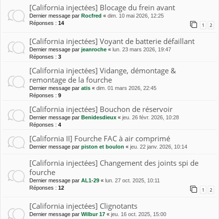
[California injectées] Blocage du frein avant
Dernier message par
Rocfred
«
dim. 10 mai 2026, 12:25
Réponses :
14
1
2
[California injectées] Voyant de batterie défaillant
Dernier message par
jeanroche
«
lun. 23 mars 2026, 19:47
Réponses :
3
[California injectées] Vidange, démontage &
remontage de la fourche
Dernier message par
atis
«
dim. 01 mars 2026, 22:45
Réponses :
9
[California injectées] Bouchon de réservoir
Dernier message par
Benidesdieux
«
jeu. 26 févr. 2026, 10:28
Réponses :
4
[California II] Fourche FAC à air comprimé
Dernier message par
piston et boulon
«
jeu. 22 janv. 2026, 10:14
[California injectées] Changement des joints spi de
fourche
Dernier message par
AL1-29
«
lun. 27 oct. 2025, 10:11
Réponses :
12
1
2
[California injectées] Clignotants
Dernier message par
Wilbur 17
«
jeu. 16 oct. 2025, 15:00