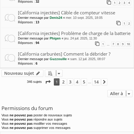
Réponses :
32
1
2
3
4
[California injectées] Câble de compteur vitesse
Dernier message par
Denis24
«
mer. 10 sept. 2025, 18:05
Réponses :
13
1
2
[California injectées] Problème de charge de la batterie
Dernier message par
Phigen
«
jeu. 24 juil. 2025, 11:30
Réponses :
94
1
7
8
9
10
…
[California carburées] Comment la débrider ?
Dernier message par
Guzzouille
«
sam. 12 juil. 2025, 08:07
Réponses :
6
Nouveau sujet
Page
1
sur
14
2
3
4
5
14
1
Suivante
346 sujets
…
Aller à
Permissions du forum
Vous
ne pouvez pas
poster de nouveaux sujets
Vous
ne pouvez pas
répondre aux sujets
Vous
ne pouvez pas
modifier vos messages
Vous
ne pouvez pas
supprimer vos messages