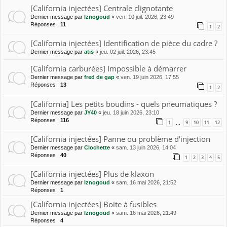
[California injectées] Centrale clignotante
Dernier message par
Iznogoud
«
ven. 10 juil. 2026, 23:49
Réponses :
11
1
2
[California injectées] Identification de pièce du cadre ?
Dernier message par
atis
«
jeu. 02 juil. 2026, 23:45
[California carburées] Impossible à démarrer
Dernier message par
fred de gap
«
ven. 19 juin 2026, 17:55
Réponses :
13
1
2
[California] Les petits boudins - quels pneumatiques ?
Dernier message par
JY40
«
jeu. 18 juin 2026, 23:10
Réponses :
116
1
9
10
11
12
…
[California injectées] Panne ou problème d'injection
Dernier message par
Clochette
«
sam. 13 juin 2026, 14:04
Réponses :
40
1
2
3
4
5
[California injectées] Plus de klaxon
Dernier message par
Iznogoud
«
sam. 16 mai 2026, 21:52
Réponses :
1
[California injectées] Boite à fusibles
Dernier message par
Iznogoud
«
sam. 16 mai 2026, 21:49
Réponses :
4