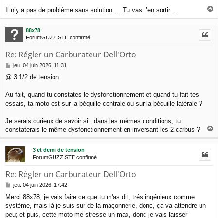
Il n’y a pas de problème sans solution … Tu vas t’en sortir …
a
u
88x78
t
ForumGUZZISTE confirmé
Re: Régler un Carburateur Dell'Orto
M
jeu. 04 juin 2026, 11:31
e
@ 3 1/2 de tension
s
s
a
Au fait, quand tu constates le dysfonctionnement et quand tu fait tes
g
essais, ta moto est sur la béquille centrale ou sur la béquille latérale ?
e
Je serais curieux de savoir si , dans les mêmes conditions, tu
constaterais le même dysfonctionnement en inversant les 2 carbus ?
a
u
3 et demi de tension
t
ForumGUZZISTE confirmé
Re: Régler un Carburateur Dell'Orto
M
jeu. 04 juin 2026, 17:42
e
Merci 88x78, je vais faire ce que tu m'as dit, trés ingénieux comme
s
système, mais là je suis sur de la maçonnerie, donc, ça va attendre un
s
a
peu; et puis, cette moto me stresse un max, donc je vais laisser