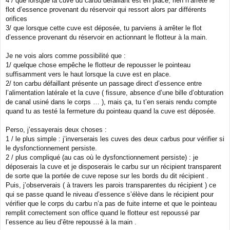
4 / que lorsque la cuve du carbu défaillant est en place, rien n’arrête le
flot d’essence provenant du réservoir qui ressort alors par différents
orifices
3/ que lorsque cette cuve est déposée, tu parviens à arrêter le flot
d’essence provenant du réservoir en actionnant le flotteur à la main.
Je ne vois alors comme possibilité que :
1/ quelque chose empêche le flotteur de repousser le pointeau
suffisamment vers le haut lorsque la cuve est en place.
2/ ton carbu défaillant présente un passage direct d’essence entre
l’alimentation latérale et la cuve ( fissure, absence d’une bille d’obturation
de canal usiné dans le corps … ), mais ça, tu t’en serais rendu compte
quand tu as testé la fermeture du pointeau quand la cuve est déposée.
Perso, j’essayerais deux choses :
1 / le plus simple : j’inverserais les cuves des deux carbus pour vérifier si
le dysfonctionnement persiste.
2 / plus compliqué (au cas où le dysfonctionnement persiste) : je
déposerais la cuve et je disposerais le carbu sur un récipient transparent
de sorte que la portée de cuve repose sur les bords du dit récipient .
Puis, j’observerais ( à travers les parois transparentes du récipient ) ce
qui se passe quand le niveau d’essence s’élève dans le récipient pour
vérifier que le corps du carbu n’a pas de fuite interne et que le pointeau
remplit correctement son office quand le flotteur est repoussé par
l’essence au lieu d’être repoussé à la main .