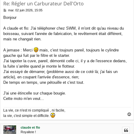
Re: Régler un Carburateur Dell'Orto
M
mar. 02 juin 2026, 15:05
e
Bonjour
s
s
a
A claude et flo: J'ai téléphoner chez SWM, il m'ont dit qu'au niveau du
g
boisseau, suivant l'année de fabrication, le revêtement était différent,
e
mais ne changait rien.
A jemase : Merci
mais, c'est toujours pareil, toujours le cylindre
gauche qui fuit par le filtre et le starter.
J'ai tapoter la cuve, pareil, démonté celle ci, il y a de l'essence dedans,
la fuite s’arrête quand je monte le flotteur.
J'ai essayé de démarrer, (problème aussi de ce coté là; j'ai fais un
article), en coupant l'arrivée d'essence, rien;
De temps en temps, une pétouille et c'est tout.
J'ai une étincelle sur chaque bougie.
Cette moto m'en veut...
La vie, ce n'est ni compliqué , ni facile,
la vie, c'est simple et difficile.
a
u
claude et flo
t
Royaliste !