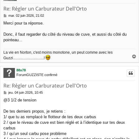
Re: Régler un Carburateur Dell'Orto
M
mar. 02 juin 2026, 21:02
e
Merci pour ta réponse.
s
s
a
Donc, il faut regarder du côté du niveau de cuve, et aussi du côté du
g
pointeau...
e
La vie en Norton, c'est moins monotone, un peut comme avec les
Guzzi.................................!
a
u
88x78
t
ForumGUZZISTE confirmé
Re: Régler un Carburateur Dell'Orto
M
jeu. 04 juin 2026, 10:45
e
@3 1/2 de tension
s
s
a
De tes derniers propos, je retiens :
g
1/ que tu as remplacé le flotteur de tes deux carbus
e
2 / que le niveau de cuve est bien réglé et à l’identique sur tes deux
carbus
3 / qu’un seul carbu pose problème