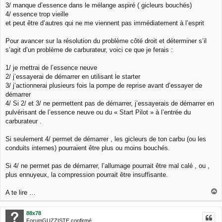
3/ manque d’essence dans le mélange aspiré ( gicleurs bouchés)
4/ essence trop vieille
et peut être d’autres qui ne me viennent pas immédiatement à l’esprit
Pour avancer sur la résolution du problème côté droit et déterminer s’il
s’agit d’un problème de carburateur, voici ce que je ferais :
1/ je mettrai de l’essence neuve
2/ j’essayerai de démarrer en utilisant le starter
3/ j’actionnerai plusieurs fois la pompe de reprise avant d’essayer de
démarrer
4/ Si 2/ et 3/ ne permettent pas de démarrer, j’essayerais de démarrer en
pulvérisant de l’essence neuve ou du « Start Pilot » à l’entrée du
carburateur .
Si seulement 4/ permet de démarrer , les gicleurs de ton carbu (ou les
conduits internes) pourraient être plus ou moins bouchés.
Si 4/ ne permet pas de démarrer, l’allumage pourrait être mal calé , ou ,
plus ennuyeux, la compression pourrait être insuffisante.
A te lire …
a
u
88x78
t
ForumGUZZISTE confirmé