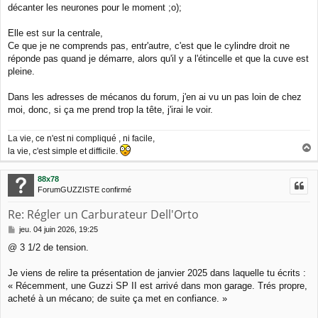
g
décanter les neurones pour le moment ;o);
e
Elle est sur la centrale,
Ce que je ne comprends pas, entr'autre, c'est que le cylindre droit ne
réponde pas quand je démarre, alors qu'il y a l'étincelle et que la cuve est
pleine.
Dans les adresses de mécanos du forum, j'en ai vu un pas loin de chez
moi, donc, si ça me prend trop la tête, j'irai le voir.
La vie, ce n'est ni compliqué , ni facile,
la vie, c'est simple et difficile.
a
u
88x78
t
ForumGUZZISTE confirmé
Re: Régler un Carburateur Dell'Orto
M
jeu. 04 juin 2026, 19:25
e
@ 3 1/2 de tension.
s
s
a
Je viens de relire ta présentation de janvier 2025 dans laquelle tu écrits :
g
« Récemment, une Guzzi SP II est arrivé dans mon garage. Trés propre,
e
acheté à un mécano; de suite ça met en confiance. »