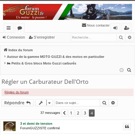
Nous contacter
Reche
R
cc
or
o
’e
Connexion
S’enregistrer
ès
u
n
nr
Index du forum
ra
m
ne
eg
Autour de la gamme MOTO GUZZI & des motos en particulier
🏍 Petits & Gros blocs Moto Guzzi carburés
pi
s
xi
ist
R
de
o
re
e
Régler un Carburateur Dell'Orto
n
r
c
h
Règles du forum
e
Rechercher
Recherch
Répondre
r
c
1
2
3
Précédente
4
37 messages
h
e
3 et demi de tension
ForumGUZZISTE confirmé
r