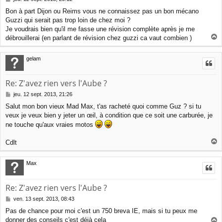
e
Bon à part Dijon ou Reims vous ne connaissez pas un bon mécano
s
Guzzi qui serait pas trop loin de chez moi ?
s
a
Je voudrais bien qu'il me fasse une révision complète après je me
g
débrouillerai (en parlant de révision chez guzzi ca vaut combien )
e
a
u
gelam
t
Re: Z'avez rien vers l'Aube ?
M
jeu. 12 sept. 2013, 21:26
e
Salut mon bon vieux Mad Max, t'as racheté quoi comme Guz ? si tu
s
veux je veux bien y jeter un œil, à condition que ce soit une carburée, je
s
a
ne touche qu'aux vraies motos
g
e
Cdlt
a
u
Max
t
Re: Z'avez rien vers l'Aube ?
M
ven. 13 sept. 2013, 08:43
e
Pas de chance pour moi c'est un 750 breva IE, mais si tu peux me
s
donner des conseils c'est déjà cela
s