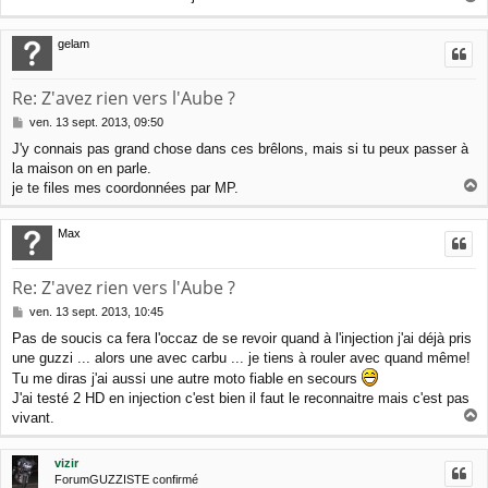
a
a
g
u
gelam
e
t
Re: Z'avez rien vers l'Aube ?
M
ven. 13 sept. 2013, 09:50
e
J'y connais pas grand chose dans ces brêlons, mais si tu peux passer à
s
la maison on en parle.
s
a
je te files mes coordonnées par MP.
a
g
e
u
Max
t
Re: Z'avez rien vers l'Aube ?
M
ven. 13 sept. 2013, 10:45
e
Pas de soucis ca fera l'occaz de se revoir quand à l'injection j'ai déjà pris
s
une guzzi ... alors une avec carbu ... je tiens à rouler avec quand même!
s
a
Tu me diras j'ai aussi une autre moto fiable en secours
g
J'ai testé 2 HD en injection c'est bien il faut le reconnaitre mais c'est pas
e
vivant.
a
u
vizir
t
ForumGUZZISTE confirmé