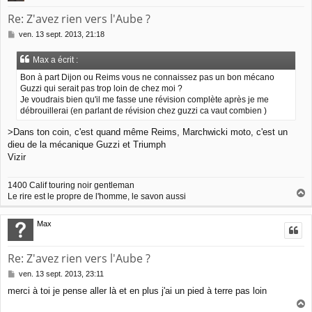
Re: Z'avez rien vers l'Aube ?
M
ven. 13 sept. 2013, 21:18
e
s
Max a écrit :
s
a
Bon à part Dijon ou Reims vous ne connaissez pas un bon mécano
g
Guzzi qui serait pas trop loin de chez moi ?
e
Je voudrais bien qu'il me fasse une révision complète après je me
débrouillerai (en parlant de révision chez guzzi ca vaut combien )
>Dans ton coin, c'est quand même Reims, Marchwicki moto, c'est un
dieu de la mécanique Guzzi et Triumph
Vizir
1400 Calif touring noir gentleman
Le rire est le propre de l'homme, le savon aussi
a
u
Max
t
Re: Z'avez rien vers l'Aube ?
M
ven. 13 sept. 2013, 23:11
e
merci à toi je pense aller là et en plus j'ai un pied à terre pas loin
s
s