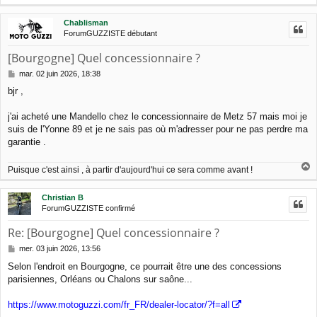
a
a
g
u
Chablisman
e
t
ForumGUZZISTE débutant
[Bourgogne] Quel concessionnaire ?
M
mar. 02 juin 2026, 18:38
e
bjr ,
s
s
a
j'ai acheté une Mandello chez le concessionnaire de Metz 57 mais moi je
g
suis de l'Yonne 89 et je ne sais pas où m'adresser pour ne pas perdre ma
e
garantie .
Puisque c'est ainsi , à partir d'aujourd'hui ce sera comme avant !
a
u
Christian B
t
ForumGUZZISTE confirmé
Re: [Bourgogne] Quel concessionnaire ?
M
mer. 03 juin 2026, 13:56
e
Selon l'endroit en Bourgogne, ce pourrait être une des concessions
s
parisiennes, Orléans ou Chalons sur saône...
s
a
g
https://www.motoguzzi.com/fr_FR/dealer-locator/?f=all
e