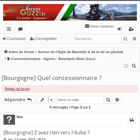
Nous contacter
Reche
R
cc
or
o
’e
Connexion
S’enregistrer
ès
u
n
nr
Index du forum
Autour de l'Aigle de Mandello & de la vie en général
ra
m
ne
eg
🛢 Concessionnaires - Agents - Bouclards Moto Guzzi
R
pi
s
xi
ist
e
[Bourgogne] Quel concessionnaire ?
de
o
re
c
n
r
h
Règles du forum
e
Rechercher
Recherch
Répondre
r
c
9 messages • Page
1
sur
1
h
Max
e
r
[Bourgogne] Z'avez rien vers l'Aube ?
M
jeu. 12 sept. 2013, 20:12